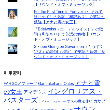
【サウンド・オブ・ミュージック】
For the First Time in Forever（生まれて
はじめて）の歌詞（和訳あり）で英語の
勉強【アナと雪の女王】
『Edelweiss（エーデルワイス）』の歌
詞（和訳あり）で英語の勉強【サウン
ド・オブ・ミュージック】
Sixteen Going on Seventeen（もうすぐ
17才）の歌詞（和訳）で英語の勉強【サ
ウンド・オブ・ミュージック】
引用索引
アナと雪
FARGO／ファーゴ
Garfunkel and Oates
イングロリアス・
の女王
アマデウス
バスターズ
カサブ
オズの魔法使い
エイミー・シューマー
サウン