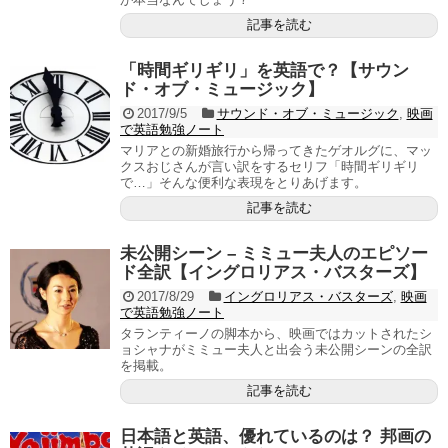
記事を読む
「時間ギリギリ」を英語で？【サウン
ド・オブ・ミュージック】
2017/9/5
サウンド・オブ・ミュージック
,
映画
で英語勉強ノート
マリアとの新婚旅行から帰ってきたゲオルグに、マッ
クスおじさんが言い訳をするセリフ「時間ギリギリ
で…」そんな便利な表現をとりあげます。
記事を読む
未公開シーン – ミミュー夫人のエピソー
ド全訳【イングロリアス・バスターズ】
2017/8/29
イングロリアス・バスターズ
,
映画
で英語勉強ノート
タランティーノの脚本から、映画ではカットされたシ
ョシャナがミミュー夫人と出会う未公開シーンの全訳
を掲載。
記事を読む
日本語と英語、優れているのは？ 邦画の