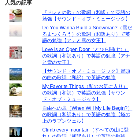
人気の記事
『ドレミの歌』の歌詞（和訳）で英語の
勉強【サウンド・オブ・ミュージック】
Do You Wanna Build a Snowman?（雪だ
るまつくろう）の歌詞（和訳あり）で英
語の勉強【アナと雪の女王】
Love Is an Open Door（とびら開けて）
の歌詞（和訳あり）で英語の勉強【アナ
と雪の女王】
【サウンド・オブ・ミュージック】冒頭
の曲の歌詞（和訳）で英語の勉強
My Favorite Things（私のお気に入り）
の歌詞（和訳）で英語の勉強【サウン
ド・オブ・ミュージック】
自由への扉（When Will My Life Begin?）
の歌詞（和訳あり）で英語の勉強【塔の
上のラプンツェル】
Climb every mountain（すべての山に登
れ）の歌詞（和訳あり）で英語の勉強