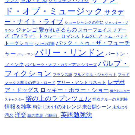
キル・ビル
ランカ
クリステン・ウィグ
ド・オブ・ミュージック
サタデ
ー・ナイト・ライブ
ショーシャンクの空に
ジャッキー・ブ
ジャンゴ 繋がれざるもの
スカーフェイス
チアー
ラウン
ズ（TVドラマ）
トゥルー・ロマンス
トムのこと
トム・ペティ
バック・トゥ・ザ・フューチ
トークショー
ハリーの災難
バリー・リンドン
ャー
バートン・
バットマン
パルプ・
フィンク
パイレーツ・オブ・カリビアン シリーズ
フィクション
フランス語
フルメタル・ジャケット
マッド
レザボ
マリー・アントワネット
マックス怒りのデス・ロード
ア・ドッグス
ロッキー・ホラー・ショー
俺たちニュー
塔の上のラプンツェル
怪盗グルーの月泥棒
スキャスター
情報＆雑学
時計じかけのオレンジ
未公開シーン
未来は今
英語勉強法
洋楽
汚名
猿の惑星（1968）