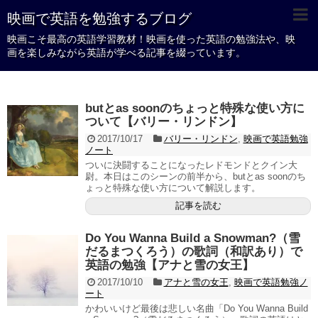
映画で英語を勉強するブログ
映画こそ最高の英語学習教材！映画を使った英語の勉強法や、映
画を楽しみながら英語が学べる記事を綴っています。
butとas soonのちょっと特殊な使い方に
ついて【バリー・リンドン】
2017/10/17
バリー・リンドン
,
映画で英語勉強
ノート
ついに決闘することになったレドモンドとクイン大
尉。本日はこのシーンの前半から、butとas soonのち
ょっと特殊な使い方について解説します。
記事を読む
Do You Wanna Build a Snowman?（雪
だるまつくろう）の歌詞（和訳あり）で
英語の勉強【アナと雪の女王】
2017/10/10
アナと雪の女王
,
映画で英語勉強ノ
ート
かわいいけど最後は悲しい名曲「Do You Wanna Build