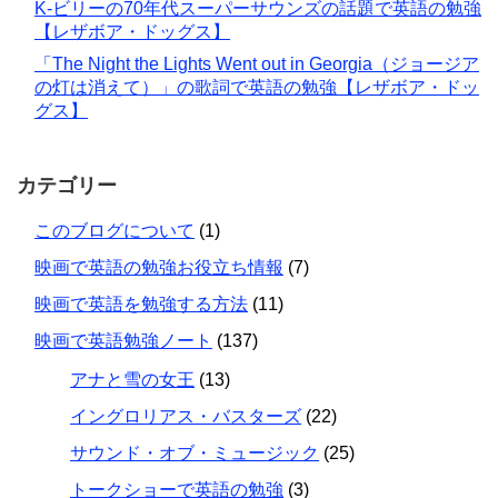
K-ビリーの70年代スーパーサウンズの話題で英語の勉強
【レザボア・ドッグス】
「The Night the Lights Went out in Georgia（ジョージア
の灯は消えて）」の歌詞で英語の勉強【レザボア・ドッ
グス】
カテゴリー
このブログについて
(1)
映画で英語の勉強お役立ち情報
(7)
映画で英語を勉強する方法
(11)
映画で英語勉強ノート
(137)
アナと雪の女王
(13)
イングロリアス・バスターズ
(22)
サウンド・オブ・ミュージック
(25)
トークショーで英語の勉強
(3)