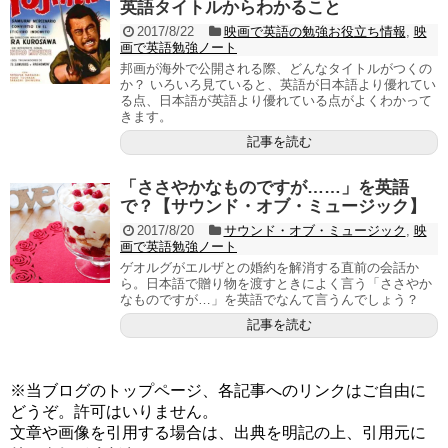
英語タイトルからわかること
2017/8/22
映画で英語の勉強お役立ち情報
,
映
画で英語勉強ノート
邦画が海外で公開される際、どんなタイトルがつくの
か？ いろいろ見ていると、英語が日本語より優れてい
る点、日本語が英語より優れている点がよくわかって
きます。
記事を読む
「ささやかなものですが……」を英語
で？【サウンド・オブ・ミュージック】
2017/8/20
サウンド・オブ・ミュージック
,
映
画で英語勉強ノート
ゲオルグがエルザとの婚約を解消する直前の会話か
ら。日本語で贈り物を渡すときによく言う「ささやか
なものですが…」を英語でなんて言うんでしょう？
記事を読む
※当ブログのトップページ、各記事へのリンクはご自由に
どうぞ。許可はいりません。
文章や画像を引用する場合は、出典を明記の上、引用元に