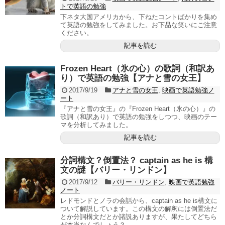
トで英語の勉強
下ネタ大国アメリカから、下ねたコントばかりを集め
て英語の勉強をしてみました。お下品な笑いにご注意
ください。
記事を読む
Frozen Heart（氷の心）の歌詞（和訳あ
り）で英語の勉強【アナと雪の女王】
2017/9/19
アナと雪の女王
,
映画で英語勉強ノ
ート
『アナと雪の女王』の『Frozen Heart（氷の心）』の
歌詞（和訳あり）で英語の勉強をしつつ、映画のテー
マを分析してみました。
記事を読む
分詞構文？倒置法？ captain as he is 構
文の謎【バリー・リンドン】
2017/9/12
バリー・リンドン
,
映画で英語勉強
ノート
レドモンドとノラの会話から、captain as he is構文に
ついて解説しています。この構文の解釈には倒置法だ
とか分詞構文だとか諸説ありますが、果たしてどちら
が本当なんでしょう？