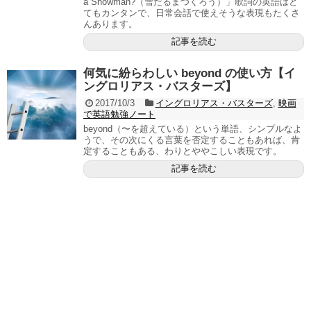
a Snowman?（雪だるまつくろう）」歌詞の英語はと
てもカンタンで、日常会話で使えそうな表現もたくさ
んあります。
記事を読む
何気に紛らわしい beyond の使い方【イ
ングロリアス・バスターズ】
2017/10/3
イングロリアス・バスターズ
,
映画
で英語勉強ノート
beyond（〜を超えている）という単語、シンプルなよ
うで、その次にくる言葉を否定することもあれば、肯
定することもある、わりとややこしい表現です。
記事を読む