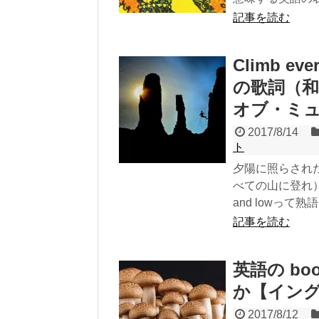
記事を読む
Climb e
の歌詞（
オブ・ミ
2017/8/14
ト
夕陽に照らされた院長
べての山に登れ）
and lowって
記事を読む
英語の b
か【イン
2017/8/12