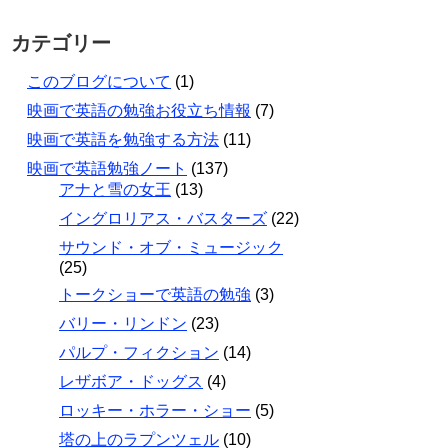
カテゴリー
このブログについて
(1)
映画で英語の勉強お役立ち情報
(7)
映画で英語を勉強する方法
(11)
映画で英語勉強ノート
(137)
アナと雪の女王
(13)
イングロリアス・バスターズ
(22)
サウンド・オブ・ミュージック
(25)
トークショーで英語の勉強
(3)
バリー・リンドン
(23)
パルプ・フィクション
(14)
レザボア・ドッグス
(4)
ロッキー・ホラー・ショー
(5)
塔の上のラプンツェル
(10)