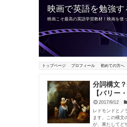
映画で英語を勉強す
映画こそ最高の英語学習教材！映画を使
トップページ
プロフィール
初めての方へ
分詞構文？倒置
【バリー
2017/9/12
レドモンドとノラの
ます。この構文
が、果たしてど