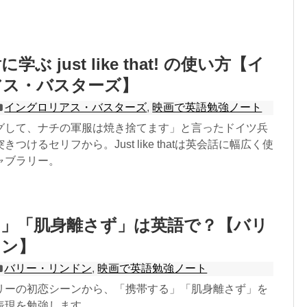
ぶ just like that! の使い方【イ
アス・バスターズ】
イングロリアス・バスターズ
,
映画で英語勉強ノート
グして、ナチの軍服は焼き捨てます」と言ったドイツ兵
つけるセリフから。Just like thatは英会話に幅広く使
ャブラリー。
る」「肌身離さず」は英語で？【バリ
ドン】
バリー・リンドン
,
映画で英語勉強ノート
リーの初恋シーンから、「携帯する」「肌身離さず」を
表現を勉強します。