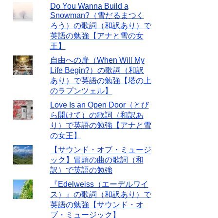
Do You Wanna Build a
Snowman?（雪だるまつく
ろう）の歌詞（和訳あり）で
英語の勉強【アナと雪の女
王】
自由への扉（When Will My
Life Begin?）の歌詞（和訳
あり）で英語の勉強【塔の上
のラプンツェル】
Love Is an Open Door（とび
ら開けて）の歌詞（和訳あ
り）で英語の勉強【アナと雪
の女王】
【サウンド・オブ・ミュージ
ック】冒頭の曲の歌詞（和
訳）で英語の勉強
『Edelweiss（エーデルワイ
ス）』の歌詞（和訳あり）で
英語の勉強【サウンド・オ
ブ・ミュージック】