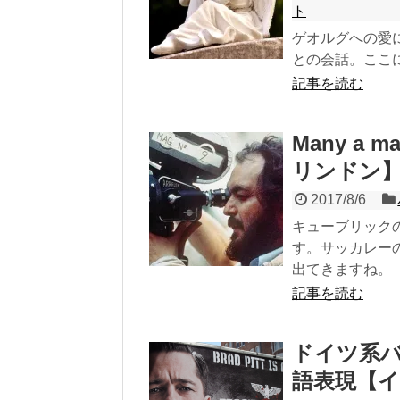
ト
ゲオルグへの愛
との会話。ここ
記事を読む
Many a 
リンドン
2017/8/6
キューブリック
す。サッカレー
出てきますね。
記事を読む
ドイツ系
語表現【