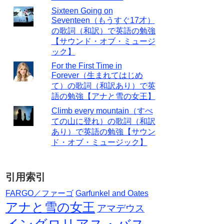
Sixteen Going on
Seventeen（もうすぐ17才）
の歌詞（和訳）で英語の勉強
【サウンド・オブ・ミュージ
ック】
For the First Time in
Forever（生まれてはじめ
て）の歌詞（和訳あり）で英
語の勉強【アナと雪の女王】
Climb every mountain（すべ
ての山に登れ）の歌詞（和訳
あり）で英語の勉強【サウン
ド・オブ・ミュージック】
引用索引
FARGO／ファーゴ
Garfunkel and Oates
アナと雪の女王
アマデウス