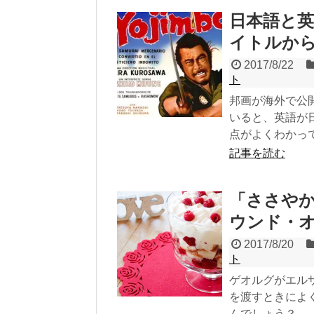
日本語と英
イトルか
2017/8/22
ト
邦画が海外で公
いると、英語が
点がよくわかっ
記事を読む
「ささや
ウンド・
2017/8/20
ト
ゲオルグがエル
を渡すときによ
んでしょう？