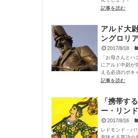
記事を読む
アルド大尉に学
ングロリ
2017/8/18
「お母さんとハ
にアルド中尉が突き
える必須のボキ
記事を読む
「携帯す
ー・リン
2017/8/16
レドモンド・バ
意味する英語の