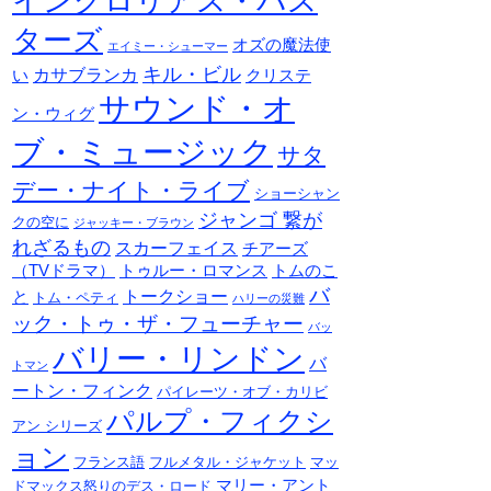
イングロリアス・バス
ターズ
オズの魔法使
エイミー・シューマー
キル・ビル
カサブランカ
い
クリステ
サウンド・オ
ン・ウィグ
ブ・ミュージック
サタ
デー・ナイト・ライブ
ショーシャン
ジャンゴ 繋が
クの空に
ジャッキー・ブラウン
れざるもの
スカーフェイス
チアーズ
（TVドラマ）
トゥルー・ロマンス
トムのこ
バ
トークショー
と
トム・ペティ
ハリーの災難
ック・トゥ・ザ・フューチャー
バッ
バリー・リンドン
バ
トマン
ートン・フィンク
パイレーツ・オブ・カリビ
パルプ・フィクシ
アン シリーズ
ョン
フランス語
フルメタル・ジャケット
マッ
マリー・アント
ドマックス怒りのデス・ロード