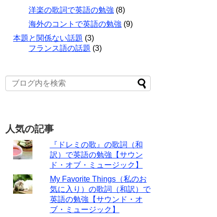
洋楽の歌詞で英語の勉強
(8)
海外のコントで英語の勉強
(9)
本題と関係ない話題
(3)
フランス語の話題
(3)
人気の記事
『ドレミの歌』の歌詞（和
訳）で英語の勉強【サウン
ド・オブ・ミュージック】
My Favorite Things（私のお
気に入り）の歌詞（和訳）で
英語の勉強【サウンド・オ
ブ・ミュージック】