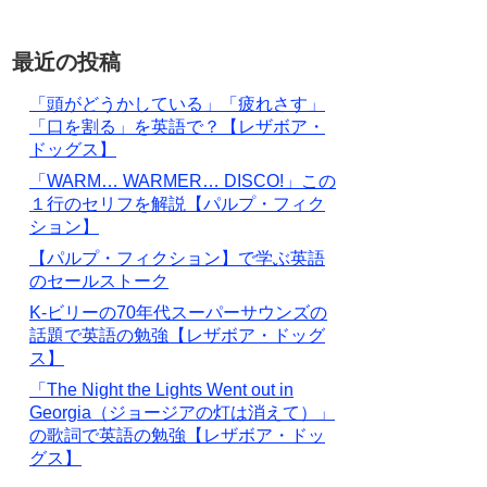
最近の投稿
「頭がどうかしている」「疲れさす」
「口を割る」を英語で？【レザボア・
ドッグス】
「WARM… WARMER… DISCO!」この
１行のセリフを解説【パルプ・フィク
ション】
【パルプ・フィクション】で学ぶ英語
のセールストーク
K-ビリーの70年代スーパーサウンズの
話題で英語の勉強【レザボア・ドッグ
ス】
「The Night the Lights Went out in
Georgia（ジョージアの灯は消えて）」
の歌詞で英語の勉強【レザボア・ドッ
グス】