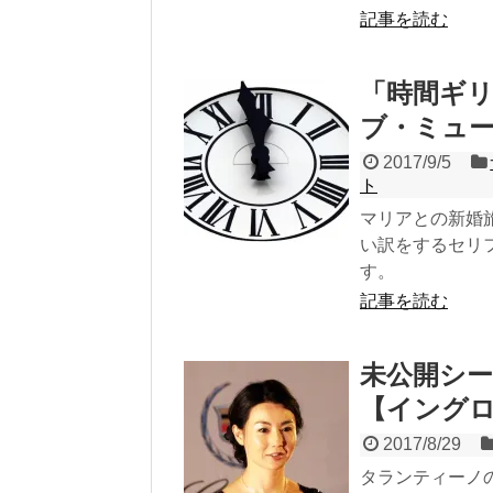
記事を読む
「時間ギ
ブ・ミュ
2017/9/5
ト
マリアとの新婚
い訳をするセリ
す。
記事を読む
未公開シー
【イング
2017/8/29
タランティーノ