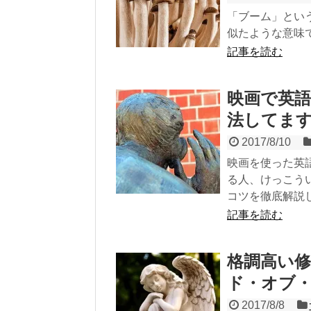
「ブーム」とい
似たような意味
記事を読む
映画で英語
法してま
2017/8/10
映画を使った英
る人、けっこう
コツを徹底解説
記事を読む
格調高い
ド・オブ
2017/8/8