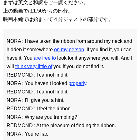
まずは英文と和訳をご一読ください。
上の動画では1:50からの部分。
映画本編では始まって４分ジャストの部分です。
NORA : I have taken the ribbon from around my neck and
hidden it somewhere
on my person
. If you find it, you can
have it. You
are free to
look for it anywhere you will. And I
will
think very little of
you if you do not find it.
REDMOND : I cannot find it.
NORA : You haven’t looked
properly
.
REDMOND : I cannot find it.
NORA : I’ll give you a hint.
REDMOND : I feel the ribbon.
NORA : Why are you trembling?
REDMOND : At the pleasure of finding the ribbon.
NORA : You’re liar.