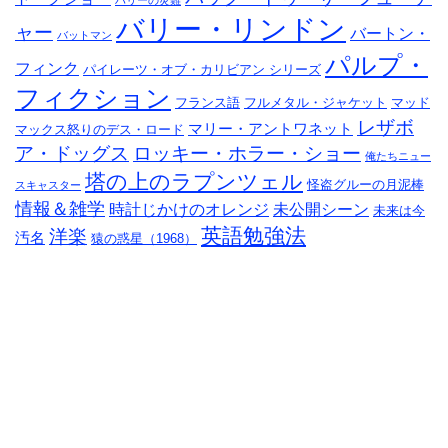
ハリーの災難
バリー・リンドン
ャー
バートン・
バットマン
パルプ・
フィンク
パイレーツ・オブ・カリビアン シリーズ
フィクション
フランス語
フルメタル・ジャケット
マッド
レザボ
マリー・アントワネット
マックス怒りのデス・ロード
ア・ドッグス
ロッキー・ホラー・ショー
俺たちニュー
塔の上のラプンツェル
怪盗グルーの月泥棒
スキャスター
情報＆雑学
時計じかけのオレンジ
未公開シーン
未来は今
英語勉強法
洋楽
汚名
猿の惑星（1968）