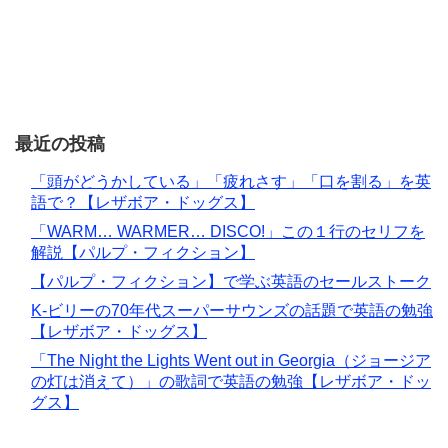
最近の投稿
「頭がどうかしている」「疲れさす」「口を割る」を英
語で？【レザボア・ドッグス】
「WARM… WARMER… DISCO!」この１行のセリフを
解説【パルプ・フィクション】
【パルプ・フィクション】で学ぶ英語のセールストーク
K-ビリーの70年代スーパーサウンズの話題で英語の勉強
【レザボア・ドッグス】
「The Night the Lights Went out in Georgia（ジョージア
の灯は消えて）」の歌詞で英語の勉強【レザボア・ドッ
グス】