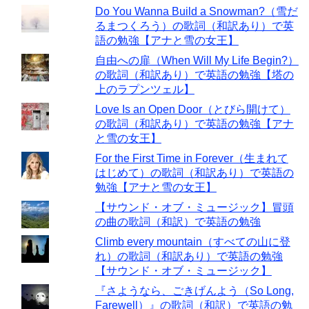
Do You Wanna Build a Snowman?（雪だ
るまつくろう）の歌詞（和訳あり）で英
語の勉強【アナと雪の女王】
自由への扉（When Will My Life Begin?）
の歌詞（和訳あり）で英語の勉強【塔の
上のラプンツェル】
Love Is an Open Door（とびら開けて）
の歌詞（和訳あり）で英語の勉強【アナ
と雪の女王】
For the First Time in Forever（生まれて
はじめて）の歌詞（和訳あり）で英語の
勉強【アナと雪の女王】
【サウンド・オブ・ミュージック】冒頭
の曲の歌詞（和訳）で英語の勉強
Climb every mountain（すべての山に登
れ）の歌詞（和訳あり）で英語の勉強
【サウンド・オブ・ミュージック】
『さようなら、ごきげんよう（So Long,
Farewell）』の歌詞（和訳）で英語の勉