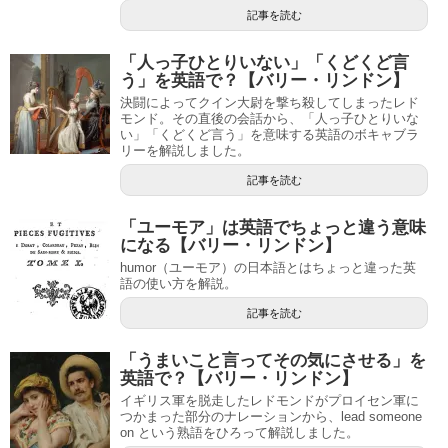
記事を読む
「人っ子ひとりいない」「くどくど言
う」を英語で？【バリー・リンドン】
決闘によってクイン大尉を撃ち殺してしまったレド
モンド。その直後の会話から、「人っ子ひとりいな
い」「くどくど言う」を意味する英語のボキャブラ
リーを解説しました。
記事を読む
「ユーモア」は英語でちょっと違う意味
になる【バリー・リンドン】
humor（ユーモア）の日本語とはちょっと違った英
語の使い方を解説。
記事を読む
「うまいこと言ってその気にさせる」を
英語で？【バリー・リンドン】
イギリス軍を脱走したレドモンドがプロイセン軍に
つかまった部分のナレーションから、lead someone
on という熟語をひろって解説しました。