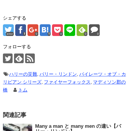
シェアする
error
0
0
0
0
フォローする
ハリーの災難
,
バリー・リンドン
,
パイレーツ・オブ・カ
リビアン シリーズ
,
ファイヤーフォックス
,
マディソン郡の
橋
トム
関連記事
Many a man と many men の違い【バ