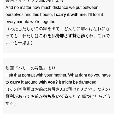
映画『マディソン郡の橋』より
And no matter how much distance we put between
ourselves and this house, l
carry it with me
. l’ll feel it
every minute we’re together.
（わたしたちがこの家を出て、どんなに離ればなれにな
っても、わたしは
これを肌身離さず持ち歩く
わ。これで
いつも一緒よ）
映画『ハリーの災難』より
I left that portrait with your mother. What right do you have
to
carry it
around
with you
? It might be damaged.
（その肖像画はお前のお母さんに預けたんだぞ。なんの
権利があってお前が
持ち歩いてる
んだ？ 傷つけたらどう
する）