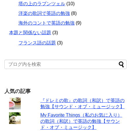
塔の上のラプンツェル
(10)
洋楽の歌詞で英語の勉強
(8)
海外のコントで英語の勉強
(9)
本題と関係ない話題
(3)
フランス語の話題
(3)
人気の記事
『ドレミの歌』の歌詞（和訳）で英語の
勉強【サウンド・オブ・ミュージック】
My Favorite Things（私のお気に入り）
の歌詞（和訳）で英語の勉強【サウン
ド・オブ・ミュージック】