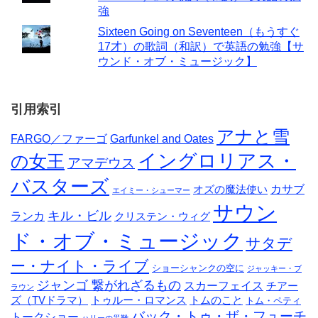
強
Sixteen Going on Seventeen（もうすぐ
17才）の歌詞（和訳）で英語の勉強【サ
ウンド・オブ・ミュージック】
引用索引
アナと雪
FARGO／ファーゴ
Garfunkel and Oates
イングロリアス・
の女王
アマデウス
バスターズ
カサブ
オズの魔法使い
エイミー・シューマー
サウン
キル・ビル
ランカ
クリステン・ウィグ
ド・オブ・ミュージック
サタデ
ー・ナイト・ライブ
ショーシャンクの空に
ジャッキー・ブ
ジャンゴ 繋がれざるもの
スカーフェイス
チアー
ラウン
ズ（TVドラマ）
トゥルー・ロマンス
トムのこと
トム・ペティ
バック・トゥ・ザ・フューチ
トークショー