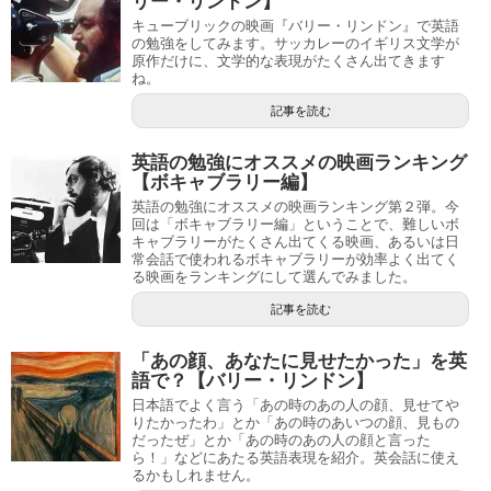
リー・リンドン】
キューブリックの映画『バリー・リンドン』で英語
の勉強をしてみます。サッカレーのイギリス文学が
原作だけに、文学的な表現がたくさん出てきます
ね。
記事を読む
英語の勉強にオススメの映画ランキング
【ボキャブラリー編】
英語の勉強にオススメの映画ランキング第２弾。今
回は「ボキャブラリー編」ということで、難しいボ
キャブラリーがたくさん出てくる映画、あるいは日
常会話で使われるボキャブラリーが効率よく出てく
る映画をランキングにして選んでみました。
記事を読む
「あの顔、あなたに見せたかった」を英
語で？【バリー・リンドン】
日本語でよく言う「あの時のあの人の顔、見せてや
りたかったわ」とか「あの時のあいつの顔、見もの
だったぜ」とか「あの時のあの人の顔と言った
ら！」などにあたる英語表現を紹介。英会話に使え
るかもしれません。