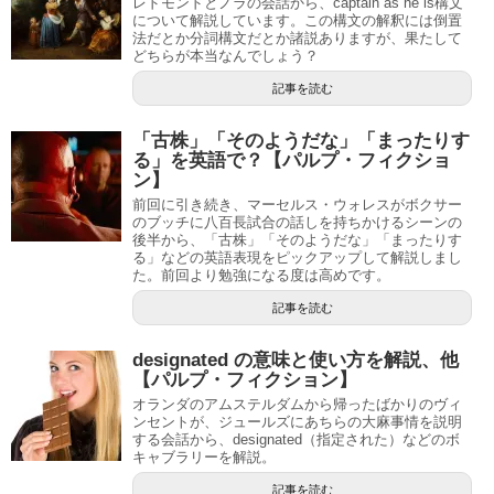
レドモンドとノラの会話から、captain as he is構文
について解説しています。この構文の解釈には倒置
法だとか分詞構文だとか諸説ありますが、果たして
どちらが本当なんでしょう？
記事を読む
「古株」「そのようだな」「まったりす
る」を英語で？【パルプ・フィクショ
ン】
前回に引き続き、マーセルス・ウォレスがボクサー
のブッチに八百長試合の話しを持ちかけるシーンの
後半から、「古株」「そのようだな」「まったりす
る」などの英語表現をピックアップして解説しまし
た。前回より勉強になる度は高めです。
記事を読む
designated の意味と使い方を解説、他
【パルプ・フィクション】
オランダのアムステルダムから帰ったばかりのヴィ
ンセントが、ジュールズにあちらの大麻事情を説明
する会話から、designated（指定された）などのボ
キャブラリーを解説。
記事を読む