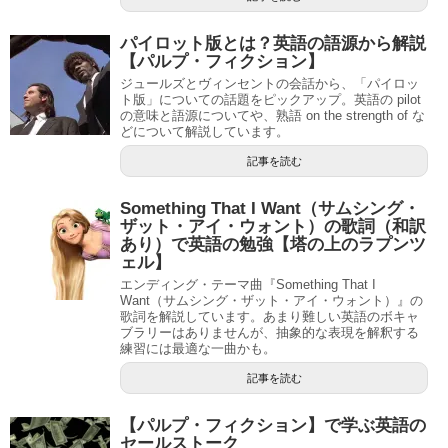
パイロット版とは？英語の語源から解説
【パルプ・フィクション】
ジュールズとヴィンセントの会話から、「パイロッ
ト版」についての話題をピックアップ。英語の pilot
の意味と語源についてや、熟語 on the strength of な
どについて解説しています。
記事を読む
Something That I Want（サムシング・
ザット・アイ・ウォント）の歌詞（和訳
あり）で英語の勉強【塔の上のラプンツ
ェル】
エンディング・テーマ曲『Something That I
Want（サムシング・ザット・アイ・ウォント）』の
歌詞を解説しています。あまり難しい英語のボキャ
ブラリーはありませんが、抽象的な表現を解釈する
練習には最適な一曲かも。
記事を読む
【パルプ・フィクション】で学ぶ英語の
セールストーク