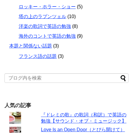
ロッキー・ホラー・ショー
(5)
塔の上のラプンツェル
(10)
洋楽の歌詞で英語の勉強
(8)
海外のコントで英語の勉強
(9)
本題と関係ない話題
(3)
フランス語の話題
(3)
人気の記事
『ドレミの歌』の歌詞（和訳）で英語の
勉強【サウンド・オブ・ミュージック】
Love Is an Open Door（とびら開けて）