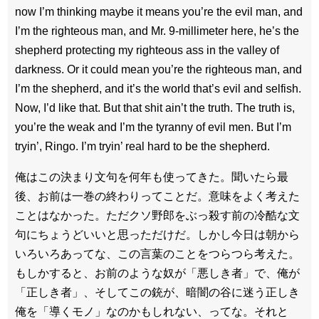
now I’m thinking maybe it means you’re the evil man, and
I’m the righteous man, and Mr. 9-millimeter here, he’s the
shepherd protecting my righteous ass in the valley of
darkness. Or it could mean you’re the righteous man, and
I’m the shepherd, and it’s the world that’s evil and selfish.
Now, I’d like that. But that shit ain’t the truth. The truth is,
you’re the weak and I’m the tyranny of evil men. But I’m
tryin’, Ringo. I’m tryin’ real hard to be the shepherd.
俺はこの決まり文句を何年も使ってきた。聞いたら最
後、お前は一巻の終わりってことだ。意味をよく考えた
ことはなかった。ただクソ野郎をぶっ殺す前の冷酷な文
句にちょうどいいと思っただけだ。しかし今日は朝から
いろいろあってな、この言葉のことをつらつら考えた。
もしかすると、お前のような奴が「悪しき者」で、俺が
「正しき者」、そしてこの銃が、暗闇の谷に迷う正しき
俺を「導くモノ」なのかもしれない、ってな。それと