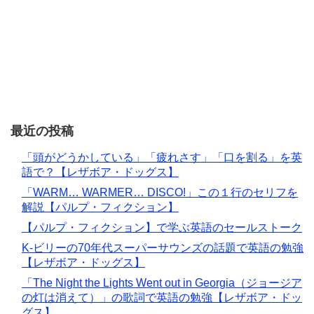
最近の投稿
「頭がどうかしている」「疲れさす」「口を割る」を英
語で？【レザボア・ドッグス】
「WARM… WARMER… DISCO!」この１行のセリフを
解説【パルプ・フィクション】
【パルプ・フィクション】で学ぶ英語のセールストーク
K-ビリーの70年代スーパーサウンズの話題で英語の勉強
【レザボア・ドッグス】
「The Night the Lights Went out in Georgia（ジョージア
の灯は消えて）」の歌詞で英語の勉強【レザボア・ドッ
グス】