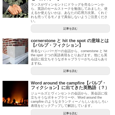
ランスがヴィンセントにドラッグを売るシーンか
ら、英語のセールストークを勉強してみました。使
えるか使えないかは、あなたの応用力次第。くれぐ
れも売ってるモノまで真似しないようご注意くださ
い。
記事を読む
cornerstone と hit the spot の意味とは
【パルプ・フィクション】
有名なハンバーガーの会話から、cornerstone と hit
the spot ２つの英語表現をとりあげます。他にも英
会話に役立ちそうなボキャブラリーがちらほらあり
ますね。
記事を読む
Word around the campfire【パルプ・
フィクション】に出てきた英熟語（？）
ジュールズとヴィンセントの会話から、英会話に役
立ちそうなボキャブラリーや、Word around the
campfire のようなタランティーノらしいおもしろい
表現をピックアップして解説しています。
記事を読む