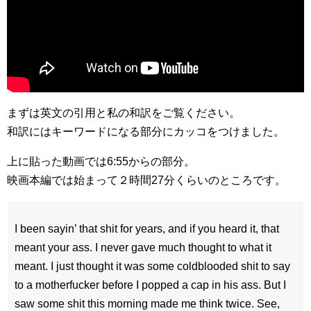
まずは英文の引用と私の和訳をご覧ください。
和訳にはキーワードになる部分にカッコをつけました。
上に貼った動画では6:55からの部分。
映画本編では始まって２時間27分くらいのところです。
I been sayin’ that shit for years, and if you heard it, that
meant your ass. I never gave much thought to what it
meant. I just thought it was some coldblooded shit to say
to a motherfucker before I popped a cap in his ass. But I
saw some shit this morning made me think twice. See,