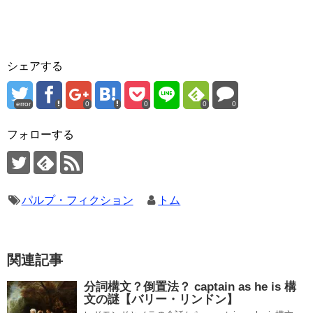
シェアする
error
0
0
0
0
フォローする
パルプ・フィクション
トム
関連記事
分詞構文？倒置法？ captain as he is 構
文の謎【バリー・リンドン】