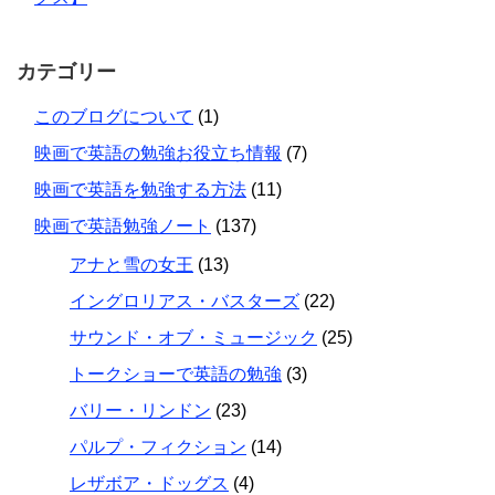
カテゴリー
このブログについて
(1)
映画で英語の勉強お役立ち情報
(7)
映画で英語を勉強する方法
(11)
映画で英語勉強ノート
(137)
アナと雪の女王
(13)
イングロリアス・バスターズ
(22)
サウンド・オブ・ミュージック
(25)
トークショーで英語の勉強
(3)
バリー・リンドン
(23)
パルプ・フィクション
(14)
レザボア・ドッグス
(4)