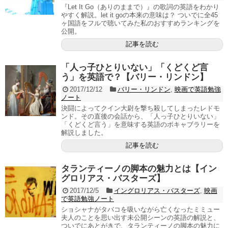
『Let It Go（ありのままで）』の歌詞の英語をわかり
やすく解説。let it goの本来の意味は？ ついでに全45
ヶ国語をフルで聴いてみた私のおすすめランキングを
公開。
記事を読む
「人っ子ひとりいない」「くどくど言
う」を英語で？【バリー・リンドン】
2017/12/12
バリー・リンドン
,
映画で英語勉強
ノート
決闘によってクイン大尉を撃ち殺してしまったレドモ
ンド。その直後の会話から、「人っ子ひとりいない」
「くどくど言う」を意味する英語のボキャブラリーを
解説しました。
記事を読む
タランティーノの脚本の魅力とは【イン
グロリアス・バスターズ】
2017/12/5
イングロリアス・バスターズ
,
映画
で英語勉強ノート
ショシャナがタバコを吸いながら亡くなったミミュー
夫人のことを思い出す未公開シーンの英語の解説と、
ついでにあとがきで、タランティーノの脚本の魅力に