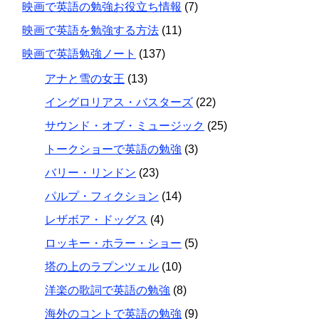
映画で英語の勉強お役立ち情報
(7)
映画で英語を勉強する方法
(11)
映画で英語勉強ノート
(137)
アナと雪の女王
(13)
イングロリアス・バスターズ
(22)
サウンド・オブ・ミュージック
(25)
トークショーで英語の勉強
(3)
バリー・リンドン
(23)
パルプ・フィクション
(14)
レザボア・ドッグス
(4)
ロッキー・ホラー・ショー
(5)
塔の上のラプンツェル
(10)
洋楽の歌詞で英語の勉強
(8)
海外のコントで英語の勉強
(9)