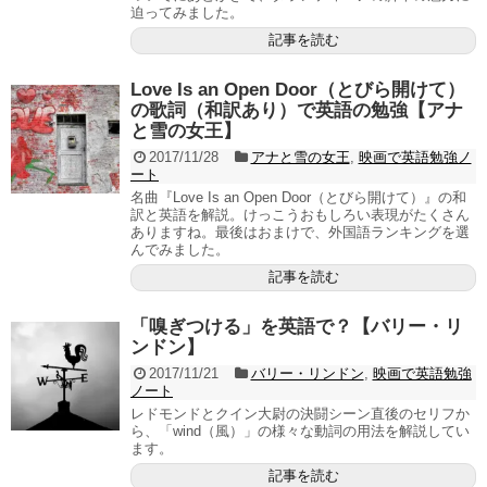
迫ってみました。
記事を読む
Love Is an Open Door（とびら開けて）
の歌詞（和訳あり）で英語の勉強【アナ
と雪の女王】
2017/11/28
アナと雪の女王
,
映画で英語勉強ノ
ート
名曲『Love Is an Open Door（とびら開けて）』の和
訳と英語を解説。けっこうおもしろい表現がたくさん
ありますね。最後はおまけで、外国語ランキングを選
んでみました。
記事を読む
「嗅ぎつける」を英語で？【バリー・リ
ンドン】
2017/11/21
バリー・リンドン
,
映画で英語勉強
ノート
レドモンドとクイン大尉の決闘シーン直後のセリフか
ら、「wind（風）」の様々な動詞の用法を解説してい
ます。
記事を読む