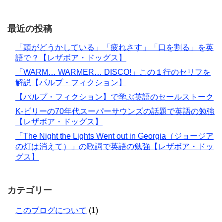
最近の投稿
「頭がどうかしている」「疲れさす」「口を割る」を英
語で？【レザボア・ドッグス】
「WARM… WARMER… DISCO!」この１行のセリフを
解説【パルプ・フィクション】
【パルプ・フィクション】で学ぶ英語のセールストーク
K-ビリーの70年代スーパーサウンズの話題で英語の勉強
【レザボア・ドッグス】
「The Night the Lights Went out in Georgia（ジョージア
の灯は消えて）」の歌詞で英語の勉強【レザボア・ドッ
グス】
カテゴリー
このブログについて
(1)