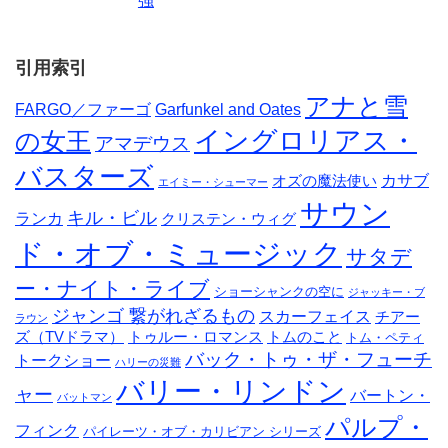
強
引用索引
アナと雪
FARGO／ファーゴ
Garfunkel and Oates
イングロリアス・
の女王
アマデウス
バスターズ
カサブ
オズの魔法使い
エイミー・シューマー
サウン
キル・ビル
ランカ
クリステン・ウィグ
ド・オブ・ミュージック
サタデ
ー・ナイト・ライブ
ショーシャンクの空に
ジャッキー・ブ
ジャンゴ 繋がれざるもの
スカーフェイス
チアー
ラウン
ズ（TVドラマ）
トゥルー・ロマンス
トムのこと
トム・ペティ
バック・トゥ・ザ・フューチ
トークショー
ハリーの災難
バリー・リンドン
ャー
バートン・
バットマン
パルプ・
フィンク
パイレーツ・オブ・カリビアン シリーズ