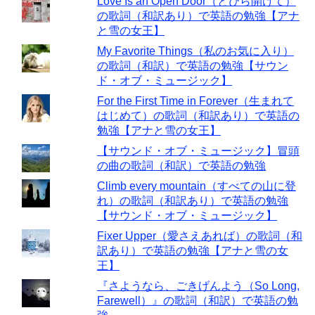
Love Is an Open Door（とびら開けて）
の歌詞（和訳あり）で英語の勉強【アナ
と雪の女王】
My Favorite Things（私のお気に入り）
の歌詞（和訳）で英語の勉強【サウン
ド・オブ・ミュージック】
For the First Time in Forever（生まれて
はじめて）の歌詞（和訳あり）で英語の
勉強【アナと雪の女王】
【サウンド・オブ・ミュージック】冒頭
の曲の歌詞（和訳）で英語の勉強
Climb every mountain（すべての山に登
れ）の歌詞（和訳あり）で英語の勉強
【サウンド・オブ・ミュージック】
Fixer Upper（愛さえあれば）の歌詞（和
訳あり）で英語の勉強【アナと雪の女
王】
『さようなら、ごきげんよう（So Long,
Farewell）』の歌詞（和訳）で英語の勉