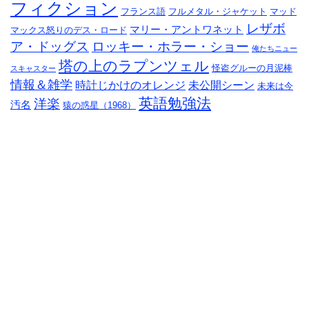
フィクション
フランス語
フルメタル・ジャケット
マッド
レザボ
マリー・アントワネット
マックス怒りのデス・ロード
ア・ドッグス
ロッキー・ホラー・ショー
俺たちニュー
塔の上のラプンツェル
怪盗グルーの月泥棒
スキャスター
情報＆雑学
時計じかけのオレンジ
未公開シーン
未来は今
英語勉強法
洋楽
汚名
猿の惑星（1968）