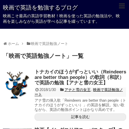
映画で英語を勉強するブログ
映画こそ最高の英語学習教材！映画を使った英語の勉強法や、映
画を楽しみながら英語が学べる記事を綴っています。
ホーム
映画で英語勉強ノート
「
映画で英語勉強ノート
」
一覧
トナカイのほうがずっといい（Reindeers
are better than people）の歌詞（和訳）
で英語の勉強【アナと雪の女王】
2018/1/30
アナと雪の女王
,
映画で英語勉強ノ
ート
アナ雪の挿入歌「Reindeers are better than people（ト
ナカイのほうがずっといい）」の英語を解説。短い歌
ながら、英語の勉強ポイントはかなり高めです。
記事を読む