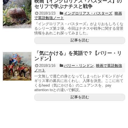
映画【イングロリアス・バスターズ】の
セリフで学ぶナチスと戦争
2018/1/23
イングロリアス・バスターズ
,
映画
で英語勉強ノート
『イングロリアス・バスターズ』がよりおもしろくな
るシリーズ第２弾。今回はナチスや戦争に関する背景
情報をあれこれ探ってみました。
記事を読む
「気にかける」を英語で？【バリー・リ
ンドン】
2018/1/16
バリー・リンドン
,
映画で英語勉強
ノート
一文無しで逃亡の身となってしまったレドモンドがイ
ギリス軍の募兵に出くわし、入隊を決意。ここに出て
くるheed（気にかける）のニュアンスを、pay
attention toとの違いで解説。
記事を読む