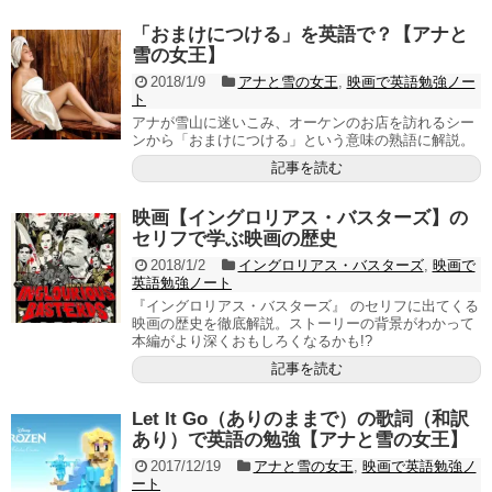
「おまけにつける」を英語で？【アナと
雪の女王】
2018/1/9
アナと雪の女王
,
映画で英語勉強ノー
ト
アナが雪山に迷いこみ、オーケンのお店を訪れるシー
ンから「おまけにつける」という意味の熟語に解説。
記事を読む
映画【イングロリアス・バスターズ】の
セリフで学ぶ映画の歴史
2018/1/2
イングロリアス・バスターズ
,
映画で
英語勉強ノート
『イングロリアス・バスターズ』 のセリフに出てくる
映画の歴史を徹底解説。ストーリーの背景がわかって
本編がより深くおもしろくなるかも!?
記事を読む
Let It Go（ありのままで）の歌詞（和訳
あり）で英語の勉強【アナと雪の女王】
2017/12/19
アナと雪の女王
,
映画で英語勉強ノ
ート