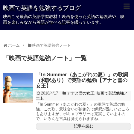
映画で英語を勉強するブログ
映画こそ最高の英語学習教材！映画を使った英語の勉強法や、映
画を楽しみながら英語が学べる記事を綴っています。
ホーム
映画で英語勉強ノート
「
映画で英語勉強ノート
」
一覧
「In Summer（あこがれの夏）」の歌詞
（和訳あり）で英語の勉強【アナと雪の
女王】
2018/4/17
アナと雪の女王
,
映画で英語勉強ノ
ート
「In Summer（あこがれの夏）」の歌詞で英語の勉
強。この歌、意味合いが抽象的で解釈が難しいところ
もありますが、ボキャブラリーは充実していますの
で、いろんな言葉は覚えられますね。
記事を読む