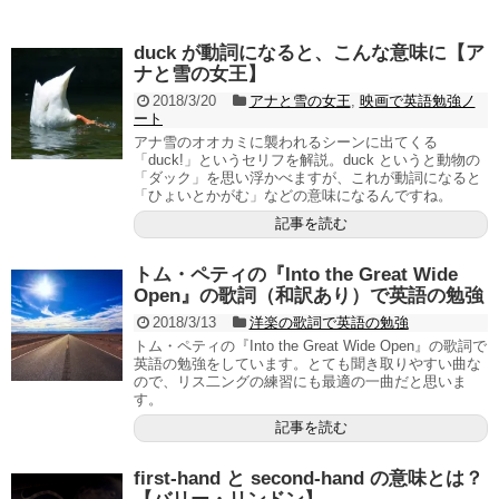
duck が動詞になると、こんな意味に【ア
ナと雪の女王】
2018/3/20
アナと雪の女王
,
映画で英語勉強ノ
ート
アナ雪のオオカミに襲われるシーンに出てくる
「duck!」というセリフを解説。duck というと動物の
「ダック」を思い浮かべますが、これが動詞になると
「ひょいとかがむ」などの意味になるんですね。
記事を読む
トム・ペティの『Into the Great Wide
Open』の歌詞（和訳あり）で英語の勉強
2018/3/13
洋楽の歌詞で英語の勉強
トム・ペティの『Into the Great Wide Open』の歌詞で
英語の勉強をしています。とても聞き取りやすい曲な
ので、リス二ングの練習にも最適の一曲だと思いま
す。
記事を読む
first-hand と second-hand の意味とは？