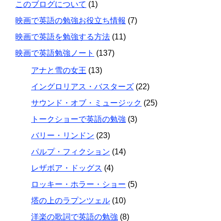
このブログについて
(1)
映画で英語の勉強お役立ち情報
(7)
映画で英語を勉強する方法
(11)
映画で英語勉強ノート
(137)
アナと雪の女王
(13)
イングロリアス・バスターズ
(22)
サウンド・オブ・ミュージック
(25)
トークショーで英語の勉強
(3)
バリー・リンドン
(23)
パルプ・フィクション
(14)
レザボア・ドッグス
(4)
ロッキー・ホラー・ショー
(5)
塔の上のラプンツェル
(10)
洋楽の歌詞で英語の勉強
(8)