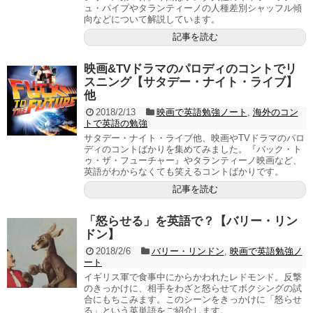
ュ・パイプやタランティーノの人種差別シャッフル傾
向などについて解説しています。
記事を読む
映画&TVドラマのパロディのコントでリ
スニング【サタデー・ナイト・ライブ】
他
2018/2/13
映画で英語勉強ノート
,
海外のコン
トで英語の勉強
サタデー・ナイト・ライブ他、映画やTVドラマのパロ
ディのコントばかりを集めてみました。『バック・ト
ゥ・ザ・フューチャー』やタランティーノ映画など、
英語がわからなくても笑えるコントばかりです。
記事を読む
「怒らせる」を英語で？【バリー・リン
ドン】
2018/2/6
バリー・リンドン
,
映画で英語勉強ノ
ート
イギリス軍で食事中にからかわれたレドモンド。反撃
のきっかけに、相手をわざと怒らせてボクシングの試
合にもちこみます。このシーンをきっかけに「怒らせ
る」という英単語をご紹介します。