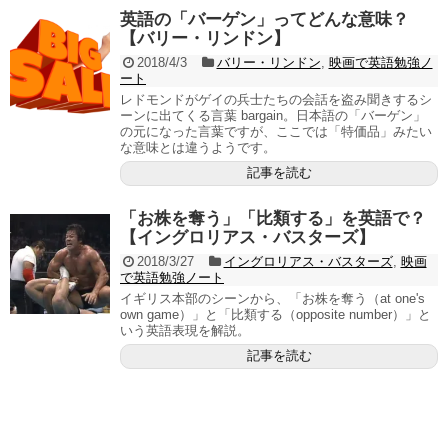
英語の「バーゲン」ってどんな意味？
【バリー・リンドン】
2018/4/3
バリー・リンドン
,
映画で英語勉強ノ
ート
レドモンドがゲイの兵士たちの会話を盗み聞きするシ
ーンに出てくる言葉 bargain。日本語の「バーゲン」
の元になった言葉ですが、ここでは「特価品」みたい
な意味とは違うようです。
記事を読む
「お株を奪う」「比類する」を英語で？
【イングロリアス・バスターズ】
2018/3/27
イングロリアス・バスターズ
,
映画
で英語勉強ノート
イギリス本部のシーンから、「お株を奪う（at one's
own game）」と「比類する（opposite number）」と
いう英語表現を解説。
記事を読む