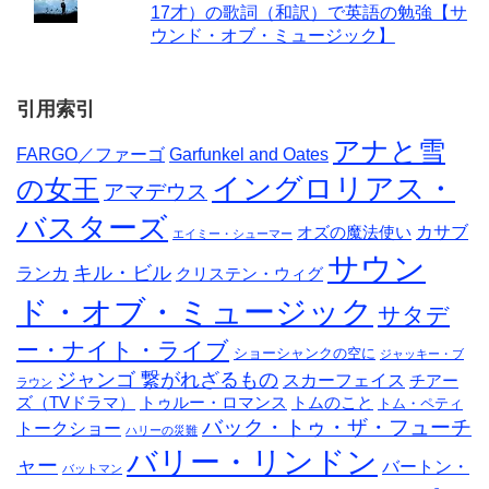
17才）の歌詞（和訳）で英語の勉強【サ
ウンド・オブ・ミュージック】
引用索引
アナと雪
FARGO／ファーゴ
Garfunkel and Oates
イングロリアス・
の女王
アマデウス
バスターズ
カサブ
オズの魔法使い
エイミー・シューマー
サウン
キル・ビル
ランカ
クリステン・ウィグ
ド・オブ・ミュージック
サタデ
ー・ナイト・ライブ
ショーシャンクの空に
ジャッキー・ブ
ジャンゴ 繋がれざるもの
スカーフェイス
チアー
ラウン
ズ（TVドラマ）
トゥルー・ロマンス
トムのこと
トム・ペティ
バック・トゥ・ザ・フューチ
トークショー
ハリーの災難
バリー・リンドン
ャー
バートン・
バットマン