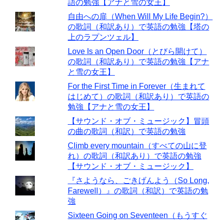
語の勉強【アナと雪の女王】
自由への扉（When Will My Life Begin?）
の歌詞（和訳あり）で英語の勉強【塔の
上のラプンツェル】
Love Is an Open Door（とびら開けて）
の歌詞（和訳あり）で英語の勉強【アナ
と雪の女王】
For the First Time in Forever（生まれて
はじめて）の歌詞（和訳あり）で英語の
勉強【アナと雪の女王】
【サウンド・オブ・ミュージック】冒頭
の曲の歌詞（和訳）で英語の勉強
Climb every mountain（すべての山に登
れ）の歌詞（和訳あり）で英語の勉強
【サウンド・オブ・ミュージック】
『さようなら、ごきげんよう（So Long,
Farewell）』の歌詞（和訳）で英語の勉
強
Sixteen Going on Seventeen（もうすぐ