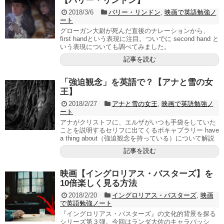
【バリー・リンドン】
2018/3/6
バリー・リンドン
,
映画で英語勉強ノ
ート
グローガン大尉が死んだ直後のナレーションから、
first handという表現に注目。ついでに second hand と
いう表現についても調べてみました。
記事を読む
「強迫観念」を英語で？【アナと雪の女
王】
2018/2/27
アナと雪の女王
,
映画で英語勉強ノ
ート
アナがクリストフに、エルザがいつも手袋をしていた
ことを説明するセリフに出てくるボキャブラリー have
a thing about（強迫観念を持っている）について解説
記事を読む
映画【イングロリアス・バスターズ】を
10倍楽しく見る方法
2018/2/20
イングロリアス・バスターズ
,
映画
で英語勉強ノート
『イングロリアス・バスターズ』の文化的背景を探る
シリーズ第３弾。今回はランダ大佐のキャラバッシ