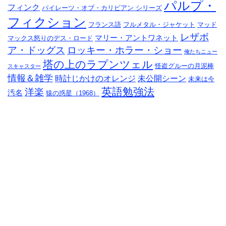
パルプ・
フィンク
パイレーツ・オブ・カリビアン シリーズ
フィクション
フランス語
フルメタル・ジャケット
マッド
レザボ
マリー・アントワネット
マックス怒りのデス・ロード
ア・ドッグス
ロッキー・ホラー・ショー
俺たちニュー
塔の上のラプンツェル
怪盗グルーの月泥棒
スキャスター
情報＆雑学
時計じかけのオレンジ
未公開シーン
未来は今
英語勉強法
洋楽
汚名
猿の惑星（1968）