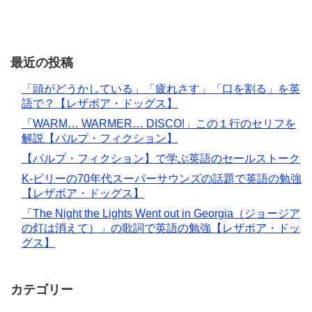
最近の投稿
「頭がどうかしている」「疲れさす」「口を割る」を英
語で？【レザボア・ドッグス】
「WARM… WARMER… DISCO!」この１行のセリフを
解説【パルプ・フィクション】
【パルプ・フィクション】で学ぶ英語のセールストーク
K-ビリーの70年代スーパーサウンズの話題で英語の勉強
【レザボア・ドッグス】
「The Night the Lights Went out in Georgia（ジョージア
の灯は消えて）」の歌詞で英語の勉強【レザボア・ドッ
グス】
カテゴリー