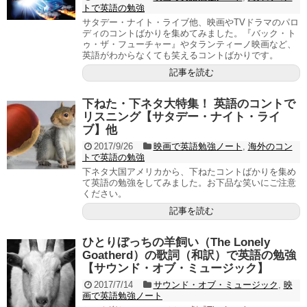
トで英語の勉強
サタデー・ナイト・ライブ他、映画やTVドラマのパロ
ディのコントばかりを集めてみました。『バック・ト
ゥ・ザ・フューチャー』やタランティーノ映画など、
英語がわからなくても笑えるコントばかりです。
記事を読む
下ねた・下ネタ大特集！ 英語のコントで
リスニング【サタデー・ナイト・ライ
ブ】他
2017/9/26
映画で英語勉強ノート
,
海外のコン
トで英語の勉強
下ネタ大国アメリカから、下ねたコントばかりを集め
て英語の勉強をしてみました。お下品な笑いにご注意
ください。
記事を読む
ひとりぼっちの羊飼い（The Lonely
Goatherd）の歌詞（和訳）で英語の勉強
【サウンド・オブ・ミュージック】
2017/7/14
サウンド・オブ・ミュージック
,
映
画で英語勉強ノート