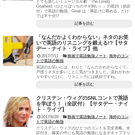
とても楽しいミュージカル劇『The Lonely
Goatherd（ひとりぼっちのヤギ飼い）』の歌詞（抄訳
付）で英語の勉強。Gloat は「満足げに眺める」だけ
では不十分!?
記事を読む
「なんだかよくわからない」ネタのお笑
いで英語のリスニングを鍛える!?【サタ
デー・ナイト・ライブ】他
2017/7/11
映画で英語勉強ノート
,
海外のコン
トで英語の勉強
英語のお笑いには、わりと「なんだかわからなくて」
戸惑うネタが多いことに気がつきました。流れがわか
りやすいだけに、リスニングには絶好ですね。
記事を読む
クリステン・ウィグのSNLコントで英語
を学ぼう！（全訳付）【サタデー・ナイ
ト・ライブ】
2017/6/29
映画で英語勉強ノート
,
海外のコン
トで英語の勉強
クリステン・ウィグのひとつのコントを完全攻略。全
訳付き。爆笑の中にも英語の勉強になるボキャブラリ