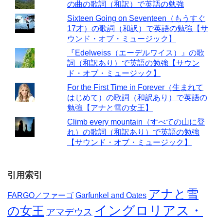
の曲の歌詞（和訳）で英語の勉強
Sixteen Going on Seventeen（もうすぐ
17才）の歌詞（和訳）で英語の勉強【サ
ウンド・オブ・ミュージック】
『Edelweiss（エーデルワイス）』の歌
詞（和訳あり）で英語の勉強【サウン
ド・オブ・ミュージック】
For the First Time in Forever（生まれて
はじめて）の歌詞（和訳あり）で英語の
勉強【アナと雪の女王】
Climb every mountain（すべての山に登
れ）の歌詞（和訳あり）で英語の勉強
【サウンド・オブ・ミュージック】
引用索引
アナと雪
FARGO／ファーゴ
Garfunkel and Oates
イングロリアス・
の女王
アマデウス