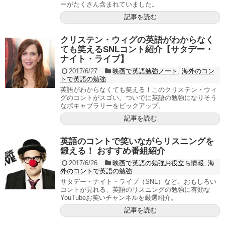
ーがたくさん含まれていました。
記事を読む
クリステン・ウィグの英語がわからなく
ても笑えるSNLコント紹介【サタデー・
ナイト・ライブ】
2017/6/27
映画で英語勉強ノート
,
海外のコン
トで英語の勉強
英語がわからなくても笑える！このクリステン・ウィ
グのコントがスゴい。ついでに英語の勉強になりそう
なボキャブラリーをピックアップ。
記事を読む
英語のコントで笑いながらリスニングを
鍛える！ おすすめ番組紹介
2017/6/26
映画で英語の勉強お役立ち情報
,
海
外のコントで英語の勉強
サタデー・ナイト・ライブ（SNL）など、おもしろい
コントが見れる、英語のリスニングの勉強に有効な
YouTubeお笑いチャンネルを厳選紹介。
記事を読む