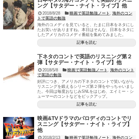
ング【サタデー・ナイト・ライブ】他
2018/8/28
映画で英語勉強ノート
,
海外のコン
トで英語の勉強
海外のコメディを見ていると、たまに日本をネタにし
たお笑いがありますね。本日はそんな、日本をネタに
したアメリカのコメディ番組を集めてみました。
記事を読む
下ネタのコントで英語のリスニング第２
弾【サタデー・ナイト・ライブ】他
2018/5/8
映画で英語勉強ノート
,
海外のコント
で英語の勉強
好評につき、アメリカの下ネタのコントで笑いながら
リスニングを鍛えるシリーズ第２弾をやっちゃいまし
た。今回は毎度おなじみSNLをはじめ、エイミー・シ
ューマーのコントなどをピックアップ。
記事を読む
映画&TVドラマのパロディのコントでリ
スニング【サタデー・ナイト・ライブ】
他
2018/2/13
映画で英語勉強ノート
,
海外のコン