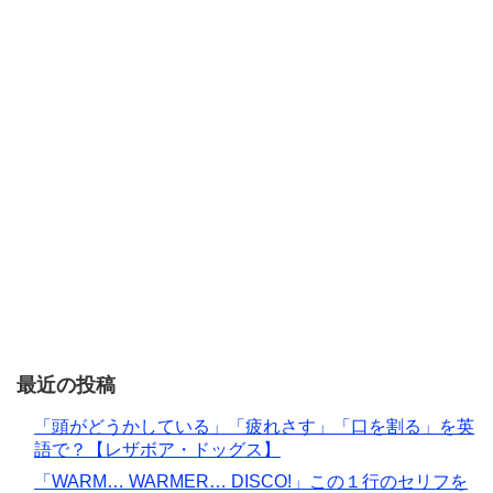
最近の投稿
「頭がどうかしている」「疲れさす」「口を割る」を英
語で？【レザボア・ドッグス】
「WARM… WARMER… DISCO!」この１行のセリフを