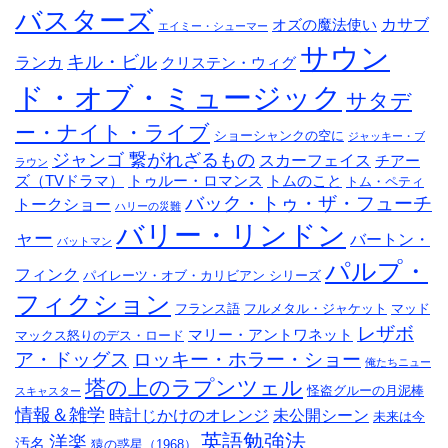
バスターズ
カサブ
オズの魔法使い
エイミー・シューマー
サウン
キル・ビル
ランカ
クリステン・ウィグ
ド・オブ・ミュージック
サタデ
ー・ナイト・ライブ
ショーシャンクの空に
ジャッキー・ブ
ジャンゴ 繋がれざるもの
スカーフェイス
チアー
ラウン
ズ（TVドラマ）
トゥルー・ロマンス
トムのこと
トム・ペティ
バック・トゥ・ザ・フューチ
トークショー
ハリーの災難
バリー・リンドン
ャー
バートン・
バットマン
パルプ・
フィンク
パイレーツ・オブ・カリビアン シリーズ
フィクション
フランス語
フルメタル・ジャケット
マッド
レザボ
マリー・アントワネット
マックス怒りのデス・ロード
ア・ドッグス
ロッキー・ホラー・ショー
俺たちニュー
塔の上のラプンツェル
怪盗グルーの月泥棒
スキャスター
情報＆雑学
時計じかけのオレンジ
未公開シーン
未来は今
英語勉強法
洋楽
汚名
猿の惑星（1968）