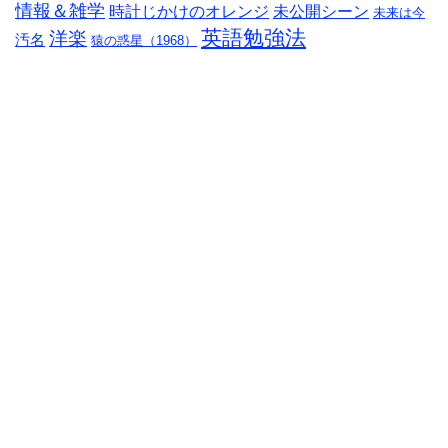
情報＆雑学
時計じかけのオレンジ
未公開シーン
未来は今
英語勉強法
洋楽
汚名
猿の惑星（1968）