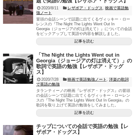
題で英語の勉強【レザボア・ドッグス】
2020/8/11
レザボア・ドッグス
,
映画で英語勉
強ノート
冒頭の会話シーンで話題に出てくるヴィッキー・ロー
レンスの『The Night The Lights Went Out In
Georgia（ジョージアの灯は消えて）』についての会話
をピックアップして英語や内容を解説しました。
記事を読む
「The Night the Lights Went out in
Georgia（ジョージアの灯は消えて）」の
歌詞で英語の勉強【レザボア・ドッグ
ス】
2020/7/28
映画で英語勉強ノート
,
洋楽の歌詞
で英語の勉強
タランティーノの映画『レザボア・ドッグス』の冒頭
の会話シーンで話題に出てくるヴィッキー・ローレン
スの『The Night The Lights Went Out In Georgia』の
歌詞を取り上げて英語の勉強をしてみました。
記事を読む
チップについての会話で英語の勉強【レ
ザボア・ドッグス】