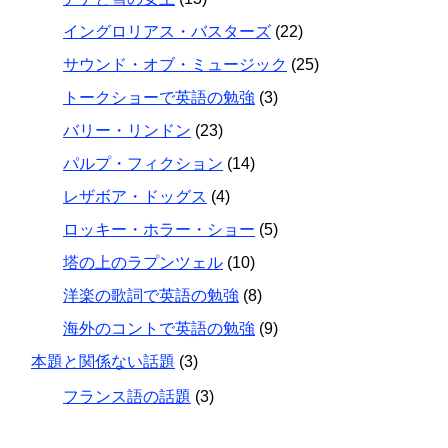
イングロリアス・バスターズ
(22)
サウンド・オブ・ミュージック
(25)
トークショーで英語の勉強
(3)
バリー・リンドン
(23)
パルプ・フィクション
(14)
レザボア・ドッグス
(4)
ロッキー・ホラー・ショー
(5)
塔の上のラプンツェル
(10)
洋楽の歌詞で英語の勉強
(8)
海外のコントで英語の勉強
(9)
本題と関係ない話題
(3)
フランス語の話題
(3)