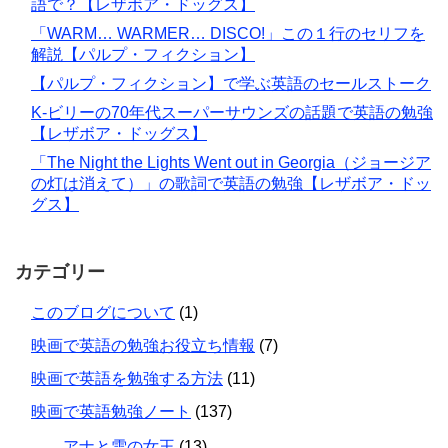
語で？【レザボア・ドッグス】
「WARM… WARMER… DISCO!」この１行のセリフを
解説【パルプ・フィクション】
【パルプ・フィクション】で学ぶ英語のセールストーク
K-ビリーの70年代スーパーサウンズの話題で英語の勉強
【レザボア・ドッグス】
「The Night the Lights Went out in Georgia（ジョージア
の灯は消えて）」の歌詞で英語の勉強【レザボア・ドッ
グス】
カテゴリー
このブログについて
(1)
映画で英語の勉強お役立ち情報
(7)
映画で英語を勉強する方法
(11)
映画で英語勉強ノート
(137)
アナと雪の女王
(13)