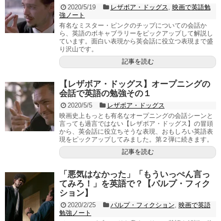
2020/5/19
レザボア・ドッグス
,
映画で英語勉
強ノート
有名なミスター・ピンクのチップについての会話か
ら、英語のボキャブラリーをピックアップして解説し
ています。面白い表現から英会話に役立つ表現まで盛
り沢山です。
記事を読む
【レザボア・ドッグス】オープニングの
会話で英語の勉強その１
2020/5/5
レザボア・ドッグス
映画史上もっとも有名なオープニングの会話シーンと
言っても過言ではない【レザボア・ドッグス】の冒頭
から、英会話に役立ちそうな表現、おもしろい英語表
現をピックアップしてみました。第２弾に続きます。
記事を読む
「悪気はなかった」「もういっぺん言っ
てみろ！」を英語で？【パルプ・フィク
ション】
2020/2/25
パルプ・フィクション
,
映画で英語
勉強ノート