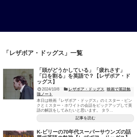
「
レザボア・ドッグス
」
一覧
「頭がどうかしている」「疲れさす」
「口を割る」を英語で？【レザボア・ド
ッグス】
2024/10/8
レザボア・ドッグス
,
映画で英語勉
強ノート
本日は映画『レザボア・ドッグス』のミスター・ピン
クとミスター・ホワイトの会話をピックアップして英
語の解説をしてみたいと思います。 タラ...
記事を読む
K-ビリーの70年代スーパーサウンズの話