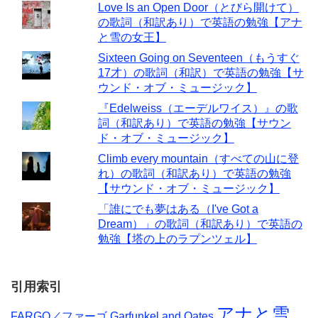
Love Is an Open Door（とびら開けて）
の歌詞（和訳あり）で英語の勉強【アナ
と雪の女王】
Sixteen Going on Seventeen（もうすぐ
17才）の歌詞（和訳）で英語の勉強【サ
ウンド・オブ・ミュージック】
『Edelweiss（エーデルワイス）』の歌
詞（和訳あり）で英語の勉強【サウン
ド・オブ・ミュージック】
Climb every mountain（すべての山に登
れ）の歌詞（和訳あり）で英語の勉強
【サウンド・オブ・ミュージック】
「誰にでも夢はある（I've Got a
Dream）」の歌詞（和訳あり）で英語の
勉強【塔の上のラプンツェル】
引用索引
アナと雪
FARGO／ファーゴ
Garfunkel and Oates