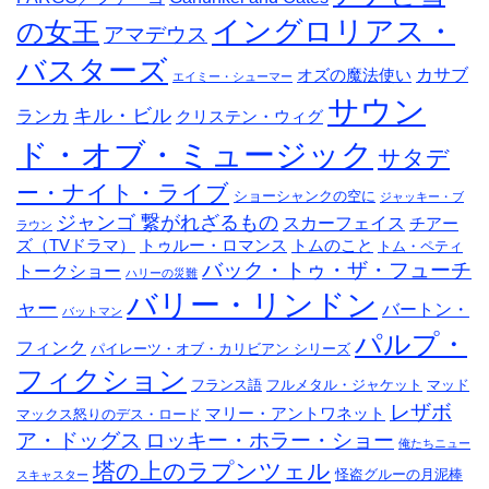
イングロリアス・
の女王
アマデウス
バスターズ
カサブ
オズの魔法使い
エイミー・シューマー
サウン
キル・ビル
ランカ
クリステン・ウィグ
ド・オブ・ミュージック
サタデ
ー・ナイト・ライブ
ショーシャンクの空に
ジャッキー・ブ
ジャンゴ 繋がれざるもの
スカーフェイス
チアー
ラウン
ズ（TVドラマ）
トゥルー・ロマンス
トムのこと
トム・ペティ
バック・トゥ・ザ・フューチ
トークショー
ハリーの災難
バリー・リンドン
ャー
バートン・
バットマン
パルプ・
フィンク
パイレーツ・オブ・カリビアン シリーズ
フィクション
フランス語
フルメタル・ジャケット
マッド
レザボ
マリー・アントワネット
マックス怒りのデス・ロード
ア・ドッグス
ロッキー・ホラー・ショー
俺たちニュー
塔の上のラプンツェル
怪盗グルーの月泥棒
スキャスター