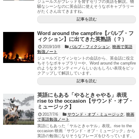
ジュールスがブレッドを脅すセリフの英語を解説。物
騒なシーンなのに英会話に使えそうなボキャブラリー
がたくさん出てきますね。
記事を読む
Word around the campfire【パルプ・フ
ィクション】に出てきた英熟語（？）
2019/10/8
パルプ・フィクション
,
映画で英語
勉強ノート
ジュールズとヴィンセントの会話から、英会話に役立
ちそうなボキャブラリーや、Word around the campfire
のようなタランティーノらしいおもしろい表現をピッ
クアップして解説しています。
記事を読む
英語にもある「やるときゃやる」表現
rise to the occasion【サウンド・オブ・
ミュージック】
2017/7/6
サウンド・オブ・ミュージック
,
映画
で英語勉強ノート
英語にもあった「ヤルときゃヤル」表現。rise to the
occasion 映画「サウンド・オブ・ミュージック」から
英語の勉強になりそうなフレーズをひろっています。