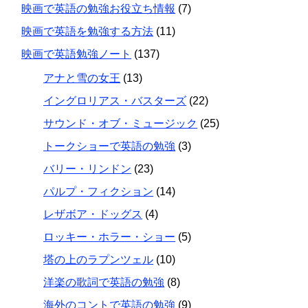
映画で英語の勉強お役立ち情報
(7)
映画で英語を勉強する方法
(11)
映画で英語勉強ノート
(137)
アナと雪の女王
(13)
イングロリアス・バスターズ
(22)
サウンド・オブ・ミュージック
(25)
トークショーで英語の勉強
(3)
バリー・リンドン
(23)
パルプ・フィクション
(14)
レザボア・ドッグス
(4)
ロッキー・ホラー・ショー
(5)
塔の上のラプンツェル
(10)
洋楽の歌詞で英語の勉強
(8)
海外のコントで英語の勉強
(9)