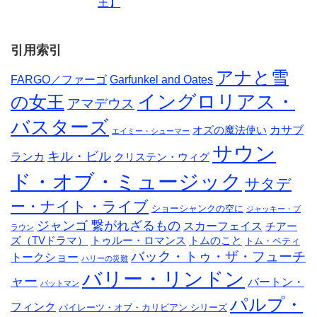
王】
引用索引
アナと雪
FARGO／ファーゴ
Garfunkel and Oates
イングロリアス・
の女王
アマデウス
バスターズ
カサブ
オズの魔法使い
エイミー・シューマー
サウン
キル・ビル
ランカ
クリステン・ウィグ
ド・オブ・ミュージック
サタデ
ー・ナイト・ライブ
ショーシャンクの空に
ジャッキー・ブ
ジャンゴ 繋がれざるもの
スカーフェイス
チアー
ラウン
ズ（TVドラマ）
トゥルー・ロマンス
トムのこと
トム・ペティ
バック・トゥ・ザ・フューチ
トークショー
ハリーの災難
バリー・リンドン
ャー
バートン・
バットマン
パルプ・
フィンク
パイレーツ・オブ・カリビアン シリーズ