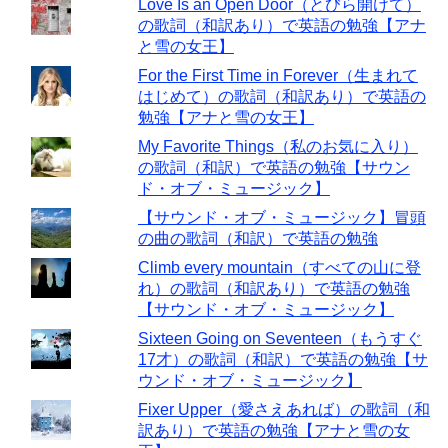
Love Is an Open Door（とびら開けて）
の歌詞（和訳あり）で英語の勉強【アナ
と雪の女王】
For the First Time in Forever（生まれて
はじめて）の歌詞（和訳あり）で英語の
勉強【アナと雪の女王】
My Favorite Things（私のお気に入り）
の歌詞（和訳）で英語の勉強【サウン
ド・オブ・ミュージック】
【サウンド・オブ・ミュージック】冒頭
の曲の歌詞（和訳）で英語の勉強
Climb every mountain（すべての山に登
れ）の歌詞（和訳あり）で英語の勉強
【サウンド・オブ・ミュージック】
Sixteen Going on Seventeen（もうすぐ
17才）の歌詞（和訳）で英語の勉強【サ
ウンド・オブ・ミュージック】
Fixer Upper（愛さえあれば）の歌詞（和
訳あり）で英語の勉強【アナと雪の女