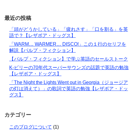
最近の投稿
「頭がどうかしている」「疲れさす」「口を割る」を英
語で？【レザボア・ドッグス】
「WARM… WARMER… DISCO!」この１行のセリフを
解説【パルプ・フィクション】
【パルプ・フィクション】で学ぶ英語のセールストーク
K-ビリーの70年代スーパーサウンズの話題で英語の勉強
【レザボア・ドッグス】
「The Night the Lights Went out in Georgia（ジョージア
の灯は消えて）」の歌詞で英語の勉強【レザボア・ドッ
グス】
カテゴリー
このブログについて
(1)