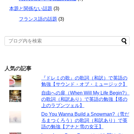
本題と関係ない話題
(3)
フランス語の話題
(3)
人気の記事
『ドレミの歌』の歌詞（和訳）で英語の
勉強【サウンド・オブ・ミュージック】
自由への扉（When Will My Life Begin?）
の歌詞（和訳あり）で英語の勉強【塔の
上のラプンツェル】
Do You Wanna Build a Snowman?（雪だ
るまつくろう）の歌詞（和訳あり）で英
語の勉強【アナと雪の女王】