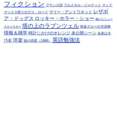
フィクション
フランス語
フルメタル・ジャケット
マッド
レザボ
マリー・アントワネット
マックス怒りのデス・ロード
ア・ドッグス
ロッキー・ホラー・ショー
俺たちニュー
塔の上のラプンツェル
怪盗グルーの月泥棒
スキャスター
情報＆雑学
時計じかけのオレンジ
未公開シーン
未来は今
英語勉強法
洋楽
汚名
猿の惑星（1968）