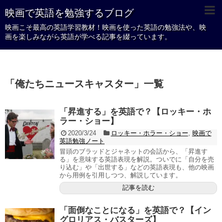
映画で英語を勉強するブログ
映画こそ最高の英語学習教材！映画を使った英語の勉強法や、映
画を楽しみながら英語が学べる記事を綴っています。
「
俺たちニュースキャスター
」
一覧
「昇進する」を英語で？【ロッキー・ホ
ラー・ショー】
2020/3/24
ロッキー・ホラー・ショー
,
映画で
英語勉強ノート
冒頭のブラッドとジャネットの会話から、「昇進す
る」を意味する英語表現を解説。ついでに「自分を売
り込む」や「出世する」などの英語表現も、他の映画
から用例を引用しつつ、解説しています。
記事を読む
「面倒なことになる」を英語で？【イン
グロリアス・バスターズ】