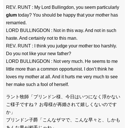
REV. RUNT : My Lord Bullingdon, you seem particularly
glum
today? You should be happy that your mother has
remarried.
LORD BULLINGDON : Not in this way. And not in such
haste. And certainly not to this man.
REV. RUNT : I think you judge your mother too harshly.
Do you not like your new father?
LORD BULLINGDON : Not very much. He seems to me
little more than a common opportunist. I don’t think he
loves my mother at all. And it hurts me very much to see
her make such a fool of herself.
ラント牧師「ブリンドン様、今日はいつになく浮かない
ご様子ですね？ お母様が再婚されて嬉しくないのです
か」
ブリンドン子爵「こんなザマで、こんな早々と、しかも
あんな男が相手じゃね」