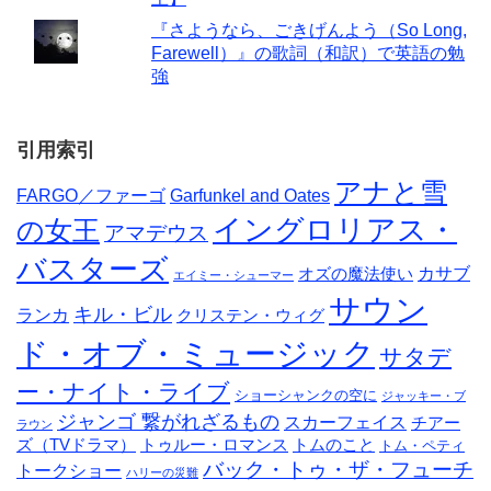
『さようなら、ごきげんよう（So Long,
Farewell）』の歌詞（和訳）で英語の勉
強
引用索引
アナと雪
FARGO／ファーゴ
Garfunkel and Oates
イングロリアス・
の女王
アマデウス
バスターズ
カサブ
オズの魔法使い
エイミー・シューマー
サウン
キル・ビル
ランカ
クリステン・ウィグ
ド・オブ・ミュージック
サタデ
ー・ナイト・ライブ
ショーシャンクの空に
ジャッキー・ブ
ジャンゴ 繋がれざるもの
スカーフェイス
チアー
ラウン
ズ（TVドラマ）
トゥルー・ロマンス
トムのこと
トム・ペティ
バック・トゥ・ザ・フューチ
トークショー
ハリーの災難