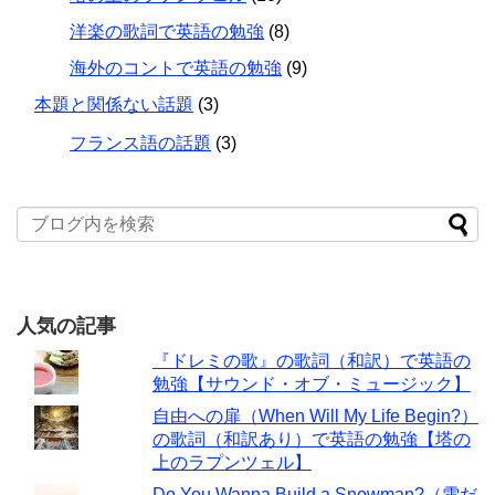
洋楽の歌詞で英語の勉強
(8)
海外のコントで英語の勉強
(9)
本題と関係ない話題
(3)
フランス語の話題
(3)
人気の記事
『ドレミの歌』の歌詞（和訳）で英語の
勉強【サウンド・オブ・ミュージック】
自由への扉（When Will My Life Begin?）
の歌詞（和訳あり）で英語の勉強【塔の
上のラプンツェル】
Do You Wanna Build a Snowman?（雪だ