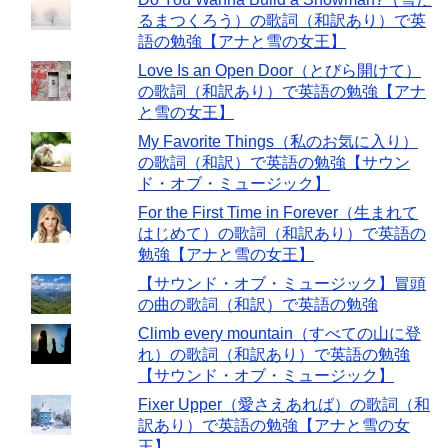
るまつくろう）の歌詞（和訳あり）で英
語の勉強【アナと雪の女王】
Love Is an Open Door（とびら開けて）
の歌詞（和訳あり）で英語の勉強【アナ
と雪の女王】
My Favorite Things（私のお気に入り）
の歌詞（和訳）で英語の勉強【サウン
ド・オブ・ミュージック】
For the First Time in Forever（生まれて
はじめて）の歌詞（和訳あり）で英語の
勉強【アナと雪の女王】
【サウンド・オブ・ミュージック】冒頭
の曲の歌詞（和訳）で英語の勉強
Climb every mountain（すべての山に登
れ）の歌詞（和訳あり）で英語の勉強
【サウンド・オブ・ミュージック】
Fixer Upper（愛さえあれば）の歌詞（和
訳あり）で英語の勉強【アナと雪の女
王】