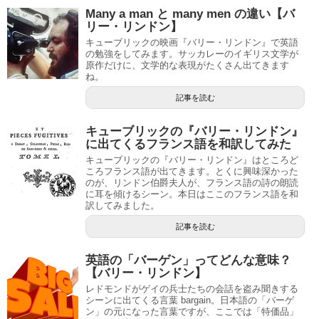
Many a man と many men の違い【バ
リー・リンドン】
キューブリックの映画『バリー・リンドン』で英語
の勉強をしてみます。サッカレーのイギリス文学が
原作だけに、文学的な表現がたくさん出てきます
ね。
記事を読む
キューブリックの『バリー・リンドン』
に出てくるフランス語を和訳してみた
キューブリックの『バリー・リンドン』はところど
ころフランス語が出てきます。とくに興味深かった
のが、リンドン伯爵夫人が、フランス語の詩の朗読
に耳を傾けるシーン。本日はここのフランス語を和
訳してみました。
記事を読む
英語の「バーゲン」ってどんな意味？
【バリー・リンドン】
レドモンドがゲイの兵士たちの会話を盗み聞きする
シーンに出てくる言葉 bargain。日本語の「バーゲ
ン」の元になった言葉ですが、ここでは「特価品」