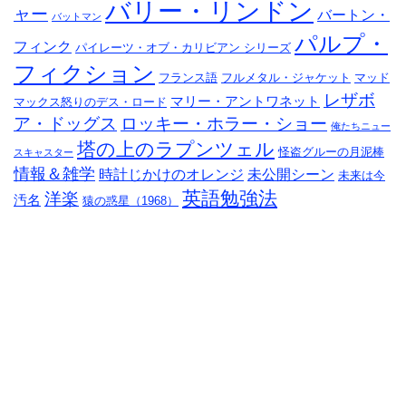
バリー・リンドン
ャー
バートン・
バットマン
パルプ・
フィンク
パイレーツ・オブ・カリビアン シリーズ
フィクション
フランス語
フルメタル・ジャケット
マッド
レザボ
マリー・アントワネット
マックス怒りのデス・ロード
ア・ドッグス
ロッキー・ホラー・ショー
俺たちニュー
塔の上のラプンツェル
怪盗グルーの月泥棒
スキャスター
情報＆雑学
時計じかけのオレンジ
未公開シーン
未来は今
英語勉強法
洋楽
汚名
猿の惑星（1968）