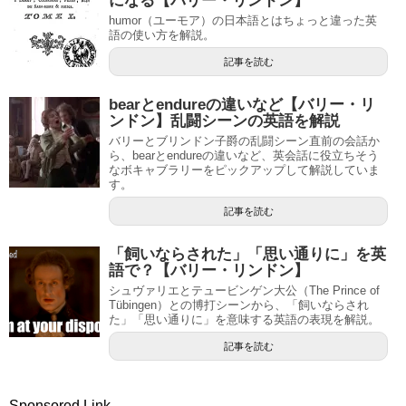
になる【バリー・リンドン】
humor（ユーモア）の日本語とはちょっと違った英
語の使い方を解説。
記事を読む
bearとendureの違いなど【バリー・リ
ンドン】乱闘シーンの英語を解説
バリーとブリンドン子爵の乱闘シーン直前の会話か
ら、bearとendureの違いなど、英会話に役立ちそう
なボキャブラリーをピックアップして解説していま
す。
記事を読む
「飼いならされた」「思い通りに」を英
語で？【バリー・リンドン】
シュヴァリエとテュービンゲン大公（The Prince of
Tübingen）との博打シーンから、「飼いならされ
た」「思い通りに」を意味する英語の表現を解説。
記事を読む
Sponsored Link