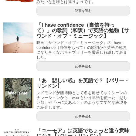
みたいな意味とは違うようです。
記事を読む
「I have confidence（自信を持っ
て）」の歌詞（和訳）で英語の勉強【サ
ウンド・オブ・ミュージック】
映画『サウンド・オブ・ミュージック』のI have
confidence（自信をもって）の歌詞から英語の勉強
になりそうなボキャブラリーを厳選し解説してみま
した。
記事を読む
「あゝ悲しい哉」を英語で？【バリー・
リンドン】
レドモンドが賭博師として名を馳せてゆくシーンの
ナレーションから、woe という単語を使った「悲し
い哉」や「〜に災あれ！」のような文学的な表現を
ご紹介します。
記事を読む
「ユーモア」は英語でちょっと違う意味