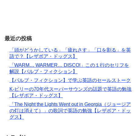
最近の投稿
「頭がどうかしている」「疲れさす」「口を割る」を英
語で？【レザボア・ドッグス】
「WARM… WARMER… DISCO!」この１行のセリフを
解説【パルプ・フィクション】
【パルプ・フィクション】で学ぶ英語のセールストーク
K-ビリーの70年代スーパーサウンズの話題で英語の勉強
【レザボア・ドッグス】
「The Night the Lights Went out in Georgia（ジョージア
の灯は消えて）」の歌詞で英語の勉強【レザボア・ドッ
グス】