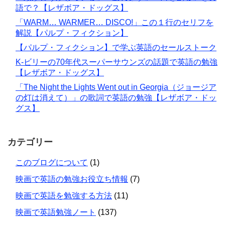
語で？【レザボア・ドッグス】
「WARM… WARMER… DISCO!」この１行のセリフを
解説【パルプ・フィクション】
【パルプ・フィクション】で学ぶ英語のセールストーク
K-ビリーの70年代スーパーサウンズの話題で英語の勉強
【レザボア・ドッグス】
「The Night the Lights Went out in Georgia（ジョージア
の灯は消えて）」の歌詞で英語の勉強【レザボア・ドッ
グス】
カテゴリー
このブログについて
(1)
映画で英語の勉強お役立ち情報
(7)
映画で英語を勉強する方法
(11)
映画で英語勉強ノート
(137)