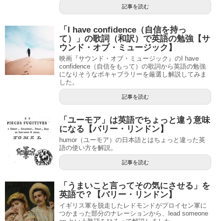
記事を読む
「I have confidence（自信を持っ
て）」の歌詞（和訳）で英語の勉強【サ
ウンド・オブ・ミュージック】
映画『サウンド・オブ・ミュージック』のI have
confidence（自信をもって）の歌詞から英語の勉強
になりそうなボキャブラリーを厳選し解説してみま
した。
記事を読む
「ユーモア」は英語でちょっと違う意味
になる【バリー・リンドン】
humor（ユーモア）の日本語とはちょっと違った英
語の使い方を解説。
記事を読む
「うまいこと言ってその気にさせる」を
英語で？【バリー・リンドン】
イギリス軍を脱走したレドモンドがプロイセン軍に
つかまった部分のナレーションから、lead someone