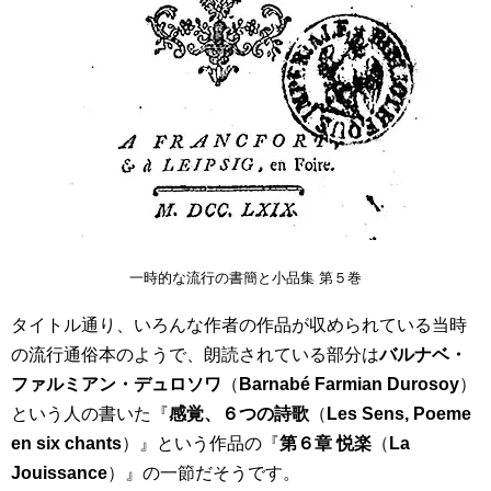
一時的な流行の書簡と小品集 第５巻
タイトル通り、いろんな作者の作品が収められている当時
の流行通俗本のようで、朗読されている部分は
バルナベ・
ファルミアン・デュロソワ
（
Barnabé Farmian Durosoy
）
という人の書いた『
感覚、６つの詩歌
（
Les Sens, Poeme
en six chants
）』という作品の『
第６章 悦楽
（
La
Jouissance
）』の一節だそうです。