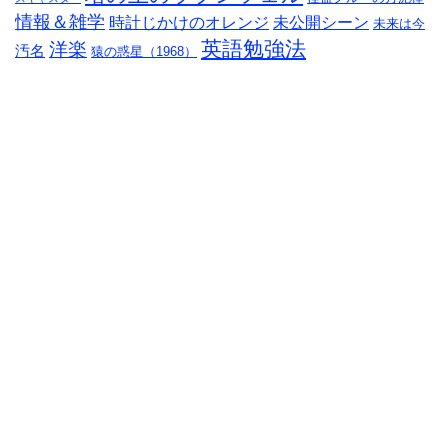
情報＆雑学
時計じかけのオレンジ
未公開シーン
未来は今
英語勉強法
洋楽
汚名
猿の惑星（1968）