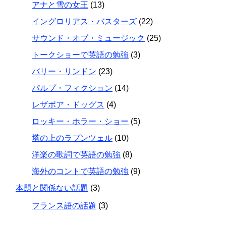
アナと雪の女王
(13)
イングロリアス・バスターズ
(22)
サウンド・オブ・ミュージック
(25)
トークショーで英語の勉強
(3)
バリー・リンドン
(23)
パルプ・フィクション
(14)
レザボア・ドッグス
(4)
ロッキー・ホラー・ショー
(5)
塔の上のラプンツェル
(10)
洋楽の歌詞で英語の勉強
(8)
海外のコントで英語の勉強
(9)
本題と関係ない話題
(3)
フランス語の話題
(3)