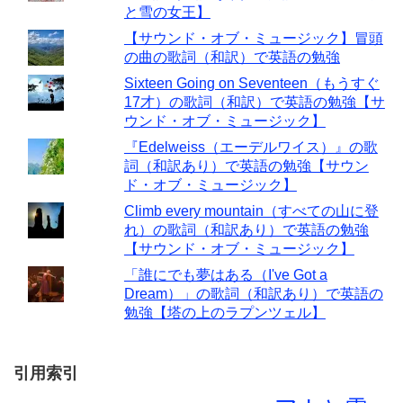
と雪の女王】
【サウンド・オブ・ミュージック】冒頭
の曲の歌詞（和訳）で英語の勉強
Sixteen Going on Seventeen（もうすぐ
17才）の歌詞（和訳）で英語の勉強【サ
ウンド・オブ・ミュージック】
『Edelweiss（エーデルワイス）』の歌
詞（和訳あり）で英語の勉強【サウン
ド・オブ・ミュージック】
Climb every mountain（すべての山に登
れ）の歌詞（和訳あり）で英語の勉強
【サウンド・オブ・ミュージック】
「誰にでも夢はある（I've Got a
Dream）」の歌詞（和訳あり）で英語の
勉強【塔の上のラプンツェル】
引用索引