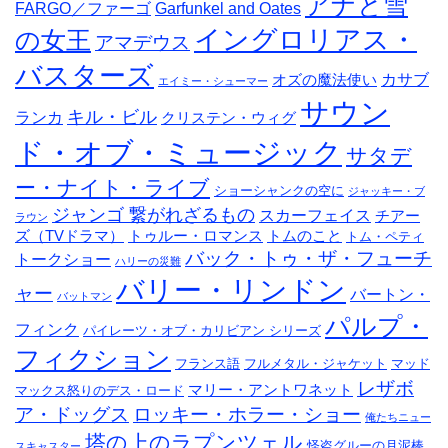
アナと雪
FARGO／ファーゴ
Garfunkel and Oates
イングロリアス・
の女王
アマデウス
バスターズ
カサブ
オズの魔法使い
エイミー・シューマー
サウン
キル・ビル
ランカ
クリステン・ウィグ
ド・オブ・ミュージック
サタデ
ー・ナイト・ライブ
ショーシャンクの空に
ジャッキー・ブ
ジャンゴ 繋がれざるもの
スカーフェイス
チアー
ラウン
ズ（TVドラマ）
トゥルー・ロマンス
トムのこと
トム・ペティ
バック・トゥ・ザ・フューチ
トークショー
ハリーの災難
バリー・リンドン
ャー
バートン・
バットマン
パルプ・
フィンク
パイレーツ・オブ・カリビアン シリーズ
フィクション
フランス語
フルメタル・ジャケット
マッド
レザボ
マリー・アントワネット
マックス怒りのデス・ロード
ア・ドッグス
ロッキー・ホラー・ショー
俺たちニュー
塔の上のラプンツェル
怪盗グルーの月泥棒
スキャスター