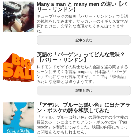
Many a man と many men の違い【バ
リー・リンドン】
キューブリックの映画『バリー・リンドン』で英語
の勉強をしてみます。サッカレーのイギリス文学が
原作だけに、文学的な表現がたくさん出てきます
ね。
記事を読む
英語の「バーゲン」ってどんな意味？
【バリー・リンドン】
レドモンドがゲイの兵士たちの会話を盗み聞きする
シーンに出てくる言葉 bargain。日本語の「バーゲ
ン」の元になった言葉ですが、ここでは「特価品」
みたいな意味とは違うようです。
記事を読む
『アデル、ブルーは熱い色』に出たアラ
ン・ボスケの詩を和訳してみた
『アデル、ブルーは熱い色』の最後の方の小学校の
授業のシーンに出てきたアラン・ボスケの詩『Pas
besoin』を和訳してみました。映画の内容にちょっ
と関連あるかもしれません。