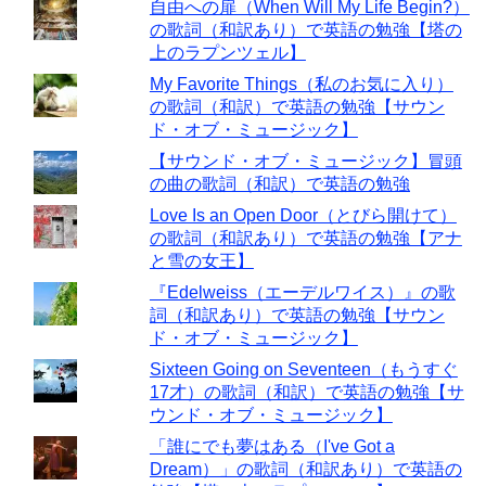
自由への扉（When Will My Life Begin?）
の歌詞（和訳あり）で英語の勉強【塔の
上のラプンツェル】
My Favorite Things（私のお気に入り）
の歌詞（和訳）で英語の勉強【サウン
ド・オブ・ミュージック】
【サウンド・オブ・ミュージック】冒頭
の曲の歌詞（和訳）で英語の勉強
Love Is an Open Door（とびら開けて）
の歌詞（和訳あり）で英語の勉強【アナ
と雪の女王】
『Edelweiss（エーデルワイス）』の歌
詞（和訳あり）で英語の勉強【サウン
ド・オブ・ミュージック】
Sixteen Going on Seventeen（もうすぐ
17才）の歌詞（和訳）で英語の勉強【サ
ウンド・オブ・ミュージック】
「誰にでも夢はある（I've Got a
Dream）」の歌詞（和訳あり）で英語の