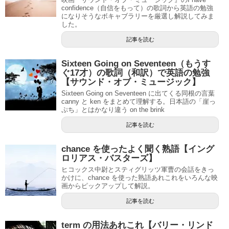
confidence（自信をもって）の歌詞から英語の勉強
になりそうなボキャブラリーを厳選し解説してみま
した。
記事を読む
Sixteen Going on Seventeen（もうす
ぐ17才）の歌詞（和訳）で英語の勉強
【サウンド・オブ・ミュージック】
Sixteen Going on Seventeen に出てくる同根の言葉
canny と ken をまとめて理解する。日本語の「崖っ
ぷち」とはかなり違う on the brink
記事を読む
chance を使ったよく聞く熟語【イング
ロリアス・バスターズ】
ヒコックス中尉とスティグリッツ軍曹の会話をきっ
かけに、chance を使った熟語あれこれをいろんな映
画からピックアップして解説。
記事を読む
term の用法あれこれ【バリー・リンド