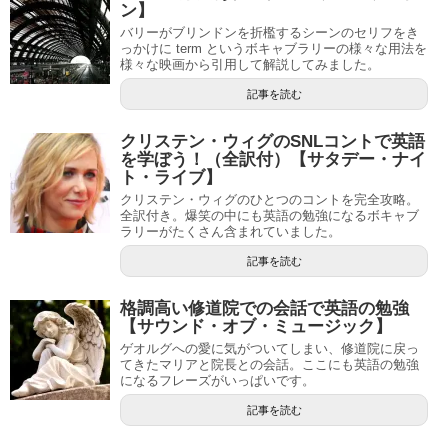
ン】
バリーがブリンドンを折檻するシーンのセリフをき
っかけに term というボキャブラリーの様々な用法を
様々な映画から引用して解説してみました。
記事を読む
クリステン・ウィグのSNLコントで英語
を学ぼう！（全訳付）【サタデー・ナイ
ト・ライブ】
クリステン・ウィグのひとつのコントを完全攻略。
全訳付き。爆笑の中にも英語の勉強になるボキャブ
ラリーがたくさん含まれていました。
記事を読む
格調高い修道院での会話で英語の勉強
【サウンド・オブ・ミュージック】
ゲオルグへの愛に気がついてしまい、修道院に戻っ
てきたマリアと院長との会話。ここにも英語の勉強
になるフレーズがいっぱいです。
記事を読む