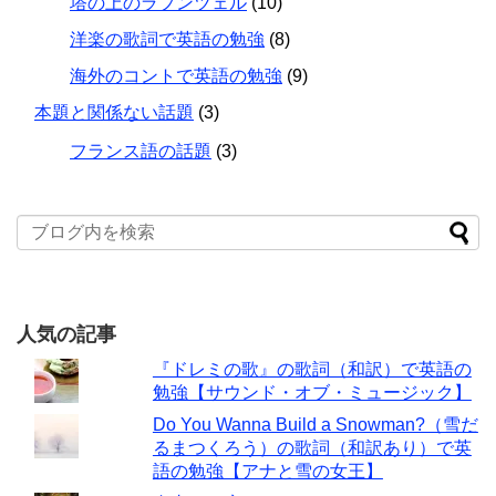
塔の上のラプンツェル
(10)
洋楽の歌詞で英語の勉強
(8)
海外のコントで英語の勉強
(9)
本題と関係ない話題
(3)
フランス語の話題
(3)
人気の記事
『ドレミの歌』の歌詞（和訳）で英語の
勉強【サウンド・オブ・ミュージック】
Do You Wanna Build a Snowman?（雪だ
るまつくろう）の歌詞（和訳あり）で英
語の勉強【アナと雪の女王】