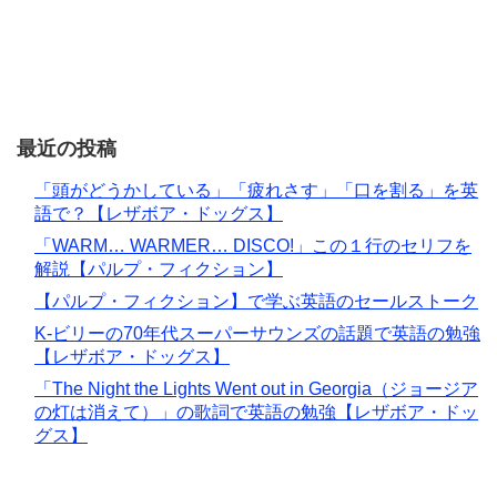
最近の投稿
「頭がどうかしている」「疲れさす」「口を割る」を英
語で？【レザボア・ドッグス】
「WARM… WARMER… DISCO!」この１行のセリフを
解説【パルプ・フィクション】
【パルプ・フィクション】で学ぶ英語のセールストーク
K-ビリーの70年代スーパーサウンズの話題で英語の勉強
【レザボア・ドッグス】
「The Night the Lights Went out in Georgia（ジョージア
の灯は消えて）」の歌詞で英語の勉強【レザボア・ドッ
グス】