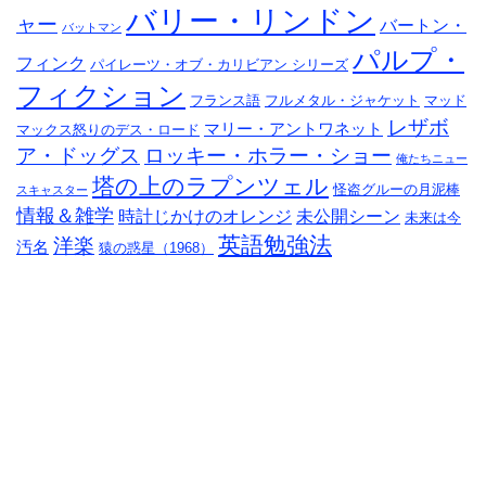
バリー・リンドン
ャー
バートン・
バットマン
パルプ・
フィンク
パイレーツ・オブ・カリビアン シリーズ
フィクション
フランス語
フルメタル・ジャケット
マッド
レザボ
マリー・アントワネット
マックス怒りのデス・ロード
ア・ドッグス
ロッキー・ホラー・ショー
俺たちニュー
塔の上のラプンツェル
怪盗グルーの月泥棒
スキャスター
情報＆雑学
時計じかけのオレンジ
未公開シーン
未来は今
英語勉強法
洋楽
汚名
猿の惑星（1968）