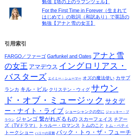
勉強【塔の上のラプンツェル】
For the First Time in Forever（生まれて
はじめて）の歌詞（和訳あり）で英語の
勉強【アナと雪の女王】
引用索引
アナと雪
FARGO／ファーゴ
Garfunkel and Oates
イングロリアス・
の女王
アマデウス
バスターズ
カサブ
オズの魔法使い
エイミー・シューマー
サウン
キル・ビル
ランカ
クリステン・ウィグ
ド・オブ・ミュージック
サタデ
ー・ナイト・ライブ
ショーシャンクの空に
ジャッキー・ブ
ジャンゴ 繋がれざるもの
スカーフェイス
チアー
ラウン
ズ（TVドラマ）
トゥルー・ロマンス
トムのこと
トム・ペティ
バック・トゥ・ザ・フューチ
トークショー
ハリーの災難