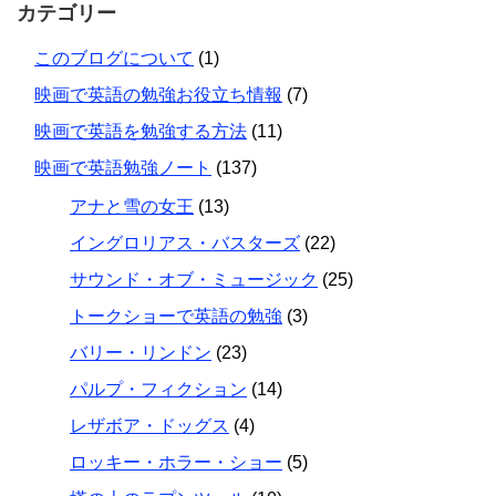
カテゴリー
このブログについて
(1)
映画で英語の勉強お役立ち情報
(7)
映画で英語を勉強する方法
(11)
映画で英語勉強ノート
(137)
アナと雪の女王
(13)
イングロリアス・バスターズ
(22)
サウンド・オブ・ミュージック
(25)
トークショーで英語の勉強
(3)
バリー・リンドン
(23)
パルプ・フィクション
(14)
レザボア・ドッグス
(4)
ロッキー・ホラー・ショー
(5)