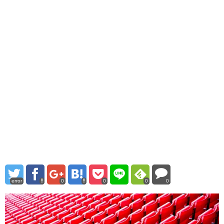
error
0
0
0
0