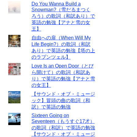
Do You Wanna Build a
Snowman?（雪だるまつく
ろう）の歌詞（和訳あり）で
英語の勉強【アナと雪の女
王】
自由への扉（When Will My
Life Begin?）の歌詞（和訳
あり）で英語の勉強【塔の上
のラプンツェル】
Love Is an Open Door（とび
ら開けて）の歌詞（和訳あ
り）で英語の勉強【アナと雪
の女王】
【サウンド・オブ・ミュージ
ック】冒頭の曲の歌詞（和
訳）で英語の勉強
Sixteen Going on
Seventeen（もうすぐ17才）
の歌詞（和訳）で英語の勉強
【サウンド・オブ・ミュージ