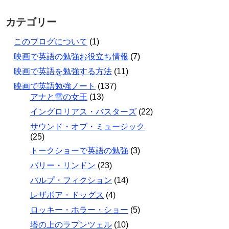
カテゴリー
このブログについて
(1)
映画で英語の勉強お役立ち情報
(7)
映画で英語を勉強する方法
(11)
映画で英語勉強ノート
(137)
アナと雪の女王
(13)
イングロリアス・バスターズ
(22)
サウンド・オブ・ミュージック
(25)
トークショーで英語の勉強
(3)
バリー・リンドン
(23)
パルプ・フィクション
(14)
レザボア・ドッグス
(4)
ロッキー・ホラー・ショー
(5)
塔の上のラプンツェル
(10)