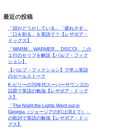
最近の投稿
「頭がどうかしている」「疲れさす」
「口を割る」を英語で？【レザボア・
ドッグス】
「WARM… WARMER… DISCO!」この
１行のセリフを解説【パルプ・フィク
ション】
【パルプ・フィクション】で学ぶ英語
のセールストーク
K-ビリーの70年代スーパーサウンズの
話題で英語の勉強【レザボア・ドッグ
ス】
「The Night the Lights Went out in
Georgia（ジョージアの灯は消えて）」
の歌詞で英語の勉強【レザボア・ドッ
グス】