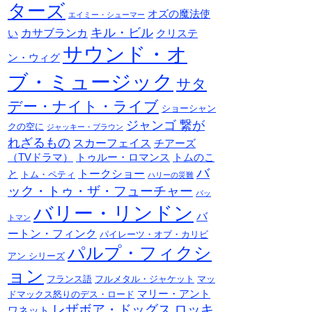
ターズ
オズの魔法使
エイミー・シューマー
キル・ビル
カサブランカ
い
クリステ
サウンド・オ
ン・ウィグ
ブ・ミュージック
サタ
デー・ナイト・ライブ
ショーシャン
ジャンゴ 繋が
クの空に
ジャッキー・ブラウン
れざるもの
スカーフェイス
チアーズ
（TVドラマ）
トゥルー・ロマンス
トムのこ
バ
トークショー
と
トム・ペティ
ハリーの災難
ック・トゥ・ザ・フューチャー
バッ
バリー・リンドン
バ
トマン
ートン・フィンク
パイレーツ・オブ・カリビ
パルプ・フィクシ
アン シリーズ
ョン
フランス語
フルメタル・ジャケット
マッ
マリー・アント
ドマックス怒りのデス・ロード
レザボア・ドッグス
ロッキ
ワネット