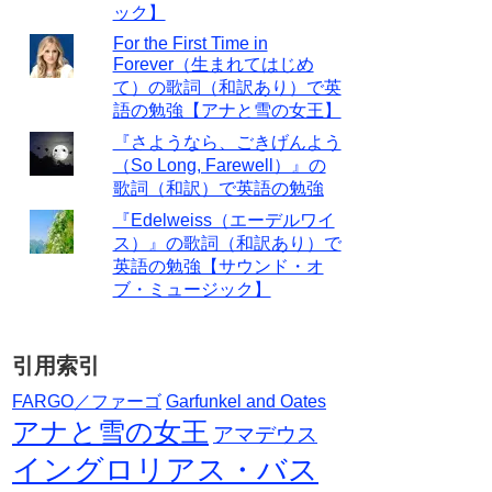
ック】
For the First Time in
Forever（生まれてはじめ
て）の歌詞（和訳あり）で英
語の勉強【アナと雪の女王】
『さようなら、ごきげんよう
（So Long, Farewell）』の
歌詞（和訳）で英語の勉強
『Edelweiss（エーデルワイ
ス）』の歌詞（和訳あり）で
英語の勉強【サウンド・オ
ブ・ミュージック】
引用索引
FARGO／ファーゴ
Garfunkel and Oates
アナと雪の女王
アマデウス
イングロリアス・バス