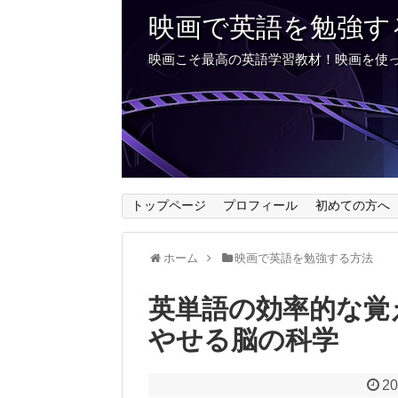
映画で英語を勉強す
映画こそ最高の英語学習教材！映画を使
トップページ
プロフィール
初めての方へ
ホーム
映画で英語を勉強する方法
英単語の効率的な覚
やせる脳の科学
20