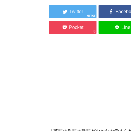
error
0