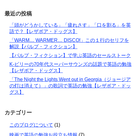
最近の投稿
「頭がどうかしている」「疲れさす」「口を割る」を英
語で？【レザボア・ドッグス】
「WARM… WARMER… DISCO!」この１行のセリフを
解説【パルプ・フィクション】
【パルプ・フィクション】で学ぶ英語のセールストーク
K-ビリーの70年代スーパーサウンズの話題で英語の勉強
【レザボア・ドッグス】
「The Night the Lights Went out in Georgia（ジョージア
の灯は消えて）」の歌詞で英語の勉強【レザボア・ドッ
グス】
カテゴリー
このブログについて
(1)
映画で英語の勉強お役立ち情報
(7)