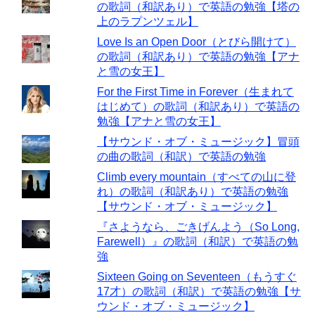
の歌詞（和訳あり）で英語の勉強【塔の
上のラプンツェル】
Love Is an Open Door（とびら開けて）
の歌詞（和訳あり）で英語の勉強【アナ
と雪の女王】
For the First Time in Forever（生まれて
はじめて）の歌詞（和訳あり）で英語の
勉強【アナと雪の女王】
【サウンド・オブ・ミュージック】冒頭
の曲の歌詞（和訳）で英語の勉強
Climb every mountain（すべての山に登
れ）の歌詞（和訳あり）で英語の勉強
【サウンド・オブ・ミュージック】
『さようなら、ごきげんよう（So Long,
Farewell）』の歌詞（和訳）で英語の勉
強
Sixteen Going on Seventeen（もうすぐ
17才）の歌詞（和訳）で英語の勉強【サ
ウンド・オブ・ミュージック】