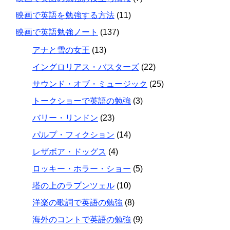
映画で英語を勉強する方法
(11)
映画で英語勉強ノート
(137)
アナと雪の女王
(13)
イングロリアス・バスターズ
(22)
サウンド・オブ・ミュージック
(25)
トークショーで英語の勉強
(3)
バリー・リンドン
(23)
パルプ・フィクション
(14)
レザボア・ドッグス
(4)
ロッキー・ホラー・ショー
(5)
塔の上のラプンツェル
(10)
洋楽の歌詞で英語の勉強
(8)
海外のコントで英語の勉強
(9)