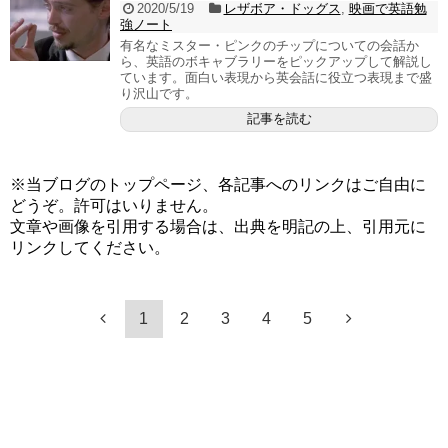
2020/5/19
レザボア・ドッグス
,
映画で英語勉
強ノート
有名なミスター・ピンクのチップについての会話か
ら、英語のボキャブラリーをピックアップして解説し
ています。面白い表現から英会話に役立つ表現まで盛
り沢山です。
記事を読む
※当ブログのトップページ、各記事へのリンクはご自由に
どうぞ。許可はいりません。
文章や画像を引用する場合は、出典を明記の上、引用元に
リンクしてください。
1
2
3
4
5