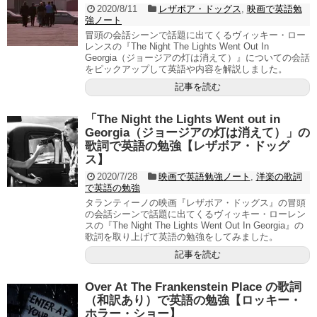
2020/8/11
レザボア・ドッグス
,
映画で英語勉
強ノート
冒頭の会話シーンで話題に出てくるヴィッキー・ロー
レンスの『The Night The Lights Went Out In
Georgia（ジョージアの灯は消えて）』についての会話
をピックアップして英語や内容を解説しました。
記事を読む
「The Night the Lights Went out in
Georgia（ジョージアの灯は消えて）」の
歌詞で英語の勉強【レザボア・ドッグ
ス】
2020/7/28
映画で英語勉強ノート
,
洋楽の歌詞
で英語の勉強
タランティーノの映画『レザボア・ドッグス』の冒頭
の会話シーンで話題に出てくるヴィッキー・ローレン
スの『The Night The Lights Went Out In Georgia』の
歌詞を取り上げて英語の勉強をしてみました。
記事を読む
Over At The Frankenstein Place の歌詞
（和訳あり）で英語の勉強【ロッキー・
ホラー・ショー】