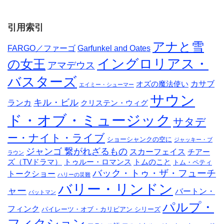
引用索引
アナと雪
FARGO／ファーゴ
Garfunkel and Oates
イングロリアス・
の女王
アマデウス
バスターズ
カサブ
オズの魔法使い
エイミー・シューマー
サウン
キル・ビル
ランカ
クリステン・ウィグ
ド・オブ・ミュージック
サタデ
ー・ナイト・ライブ
ショーシャンクの空に
ジャッキー・ブ
ジャンゴ 繋がれざるもの
スカーフェイス
チアー
ラウン
ズ（TVドラマ）
トゥルー・ロマンス
トムのこと
トム・ペティ
バック・トゥ・ザ・フューチ
トークショー
ハリーの災難
バリー・リンドン
ャー
バートン・
バットマン
パルプ・
フィンク
パイレーツ・オブ・カリビアン シリーズ
フィクション