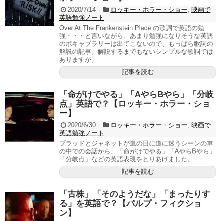
2020/7/14
ロッキー・ホラー・ショー
,
映画で
英語勉強ノート
Over At The Frankenstein Place の歌詞で英語の勉
強・・・と言いながら、あまり勉強になりそうな英語
のボキャブラリーは出てこないので、もっぱら歌詞の
解説の記事。解説するまでもないシンプルな歌詞では
ありますが。
記事を読む
「命がけでやる」「AやらBやら」「分岐
点」英語で？【ロッキー・ホラー・ショ
ー】
2020/6/30
ロッキー・ホラー・ショー
,
映画で
英語勉強ノート
ブラッドとジャネットが嵐の日に道に迷うシーンの車
の中での会話から、「命がけでやる」「AやらBやら」
「分岐点」などの英語表現をとりあげました。
記事を読む
「古株」「そのようだな」「まったりす
る」を英語で？【パルプ・フィクショ
ン】