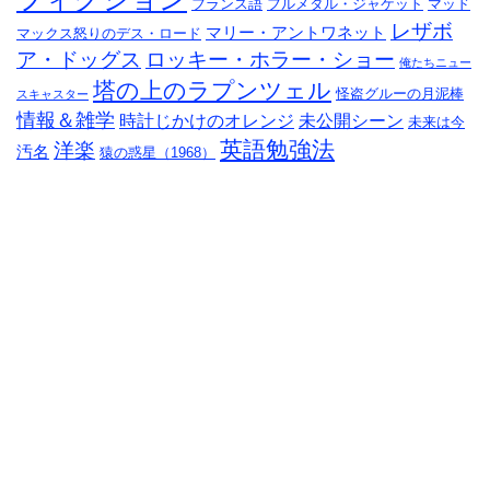
フランス語
フルメタル・ジャケット
マッド
レザボ
マリー・アントワネット
マックス怒りのデス・ロード
ア・ドッグス
ロッキー・ホラー・ショー
俺たちニュー
塔の上のラプンツェル
怪盗グルーの月泥棒
スキャスター
情報＆雑学
時計じかけのオレンジ
未公開シーン
未来は今
英語勉強法
洋楽
汚名
猿の惑星（1968）