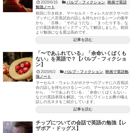
2020/6/16
パルプ・フィクション
,
映画で英語
勉強ノート
前回に引き続き、マーセルス・ウォレスがボクサーの
ブッチに八百長試合の話しを持ちかけるシーンの後半
から、「古株」「そのようだな」「まったりする」な
どの英語表現をピックアップして解説しました。前回
より勉強になる度は高めです。
記事を読む
「〜であふれている」「余命いくばくも
ない」を英語で？【パルプ・フィクショ
ン】
2020/6/2
パルプ・フィクション
,
映画で英語勉
強ノート
マーセルス・ウォレスがボクサーのブッチに八百長試
合の話しを持ちかけるシーンの、マーセルスのセリフ
から、「〜であふれている」「余命いくばくもない」
などの英語表現を解説。ついでにワインとお酢の喩え
話しの元ネタをご紹介しています。
記事を読む
チップについての会話で英語の勉強【レ
ザボア・ドッグス】