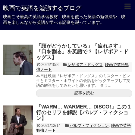
映画で英語を勉強するブログ
映画こそ最高の英語学習教材！映画を使った英語の勉強法や、映
画を楽しみながら英語が学べる記事を綴っています。
「頭がどうかしている」「疲れさす」
「口を割る」を英語で？【レザボア・ド
ッグス】
2024/10/8
レザボア・ドッグス
,
映画で英語勉
強ノート
本日は映画『レザボア・ドッグス』のミスター・ピン
クとミスター・ホワイトの会話をピックアップして英
語の解説をしてみたいと思います。 タラ...
記事を読む
「WARM… WARMER… DISCO!」この１
行のセリフを解説【パルプ・フィクショ
ン】
2021/12/14
パルプ・フィクション
,
映画で英語
勉強ノート